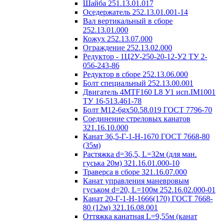
Шайба 251.13.01.017
Оседержатель 252.13.01.001-14
Вал вертикальный в сборе
252.13.01.000
Кожух 252.13.07.000
Ограждение 252.13.02.000
Редуктор - 1Ц2У-250-20-12-У2 ТУ 2-
056-243-86
Редуктор в сборе 252.13.06.000
Болт специальный 252.13.00.001
Двигатель 4MTF160 L8 У1 исп.IM1001
ТУ 16-513.461-78
Болт М12-6gх50.58.019 ГОСТ 7796-70
Соединение стреловых канатов
321.16.10.000
Канат 36,5-Г-1-Н-1670 ГОСТ 7668-80
(35м)
Растяжка d=36,5, L=32м (для ман.
гуська 20м) 321.16.01.000-10
Траверса в сборе 321.16.07.000
Канат управления маневровым
гуськом d=20, L=100м 252.16.02.000-01
Канат 20-Г-1-Н-1666(170) ГОСТ 7668-
80 (12м) 321.16.08.001
Оттяжка канатная L=9,55м (канат