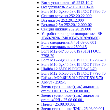
Винт установочный 2512-19-7
Оседержатель 252.13.01.001-04
Болт М16-6gх30.58.019 ГОСТ 7796-70
Секция верхняя 252.20.22.000
Вставка 5м 252.20.12.000
Вставка 2,5м 252.20.12.000-02
Cекция нижняя 252.20.29.000
Устройство опорно-поворотное - SE-
1B60-2020-1240 (QWA2020x60-00)
Болт специальный 401.09.00.001
Болт специальный 2509-15
Болт М12-6g*30.58.019 (S18) ГОСТ
7798-70
Болт М12-6gх30.58.019 ГОСТ 7798-70
Болт М16-6gх45.58.019 ГОСТ 7798-70
Шайба 12.65Г.019 ГОСТ 6402-70
Болт М12-6gх30.58.019 ГОСТ 7796-70
Гайка - М20-6Н.5.019 ГОСТ 5915-70
Хомут - 2505-5
Звено гусеничное (трак) аналог из
стали 110Г13Л - 25.08.00.001
Звено гусеничное (трак) аналог из
стали 40РЛ - 25.08.00.001
Палец - 25.08.00.002
Звено гусеничное ДЭК - 25.08.00.001