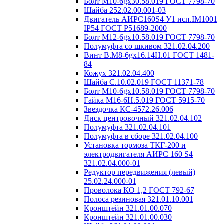
Болт М10-6gх30.58.019 ГОСТ 7798-70
Шайба 252.02.00.001-03
Двигатель АИРС160S4 У1 исп.IM1001
IP54 ГОСТ Р51689-2000
Болт М12-6gх10.58.019 ГОСТ 7798-70
Полумуфта со шкивом 321.02.04.200
Винт В.М8-6gх16.14Н.01 ГОСТ 1481-
84
Кожух 321.02.04.400
Шайба С.10.02.019 ГОСТ 11371-78
Болт М10-6gх10.58.019 ГОСТ 7798-70
Гайка М16-6Н.5.019 ГОСТ 5915-70
Звездочка КС-4572.26.006
Диск центровочный 321.02.04.102
Полумуфта 321.02.04.101
Полумуфта в сборе 321.02.04.100
Установка тормоза ТКГ-200 и
электродвигателя АИРС 160 S4
321.02.04.000-01
Редуктор передвижения (левый)
25.02.24.000-01
Проволока КО 1,2 ГОСТ 792-67
Полоса резиновая 321.01.10.001
Кронштейн 321.01.00.070
Кронштейн 321.01.00.030