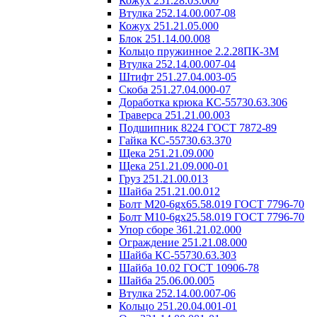
Кожух 251.28.03.000
Втулка 252.14.00.007-08
Кожух 251.21.05.000
Блок 251.14.00.008
Кольцо пружинное 2.2.28ПК-3М
Втулка 252.14.00.007-04
Штифт 251.27.04.003-05
Скоба 251.27.04.000-07
Доработка крюка КС-55730.63.306
Траверса 251.21.00.003
Подшипник 8224 ГОСТ 7872-89
Гайка КС-55730.63.370
Щека 251.21.09.000
Щека 251.21.09.000-01
Груз 251.21.00.013
Шайба 251.21.00.012
Болт М20-6gх65.58.019 ГОСТ 7796-70
Болт М10-6gх25.58.019 ГОСТ 7796-70
Упор сборе 361.21.02.000
Ограждение 251.21.08.000
Шайба КС-55730.63.303
Шайба 10.02 ГОСТ 10906-78
Шайба 25.06.00.005
Втулка 252.14.00.007-06
Кольцо 251.20.04.001-01