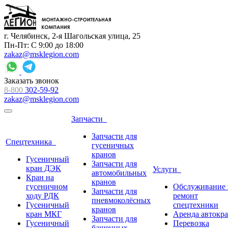
г. Челябинск, 2-я Шагольская улица, 25
Пн-Пт: С 9:00 до 18:00
zakaz@msklegion.com
Заказать звонок
8-800
302-59-92
zakaz@msklegion.com
Запчасти
Запчасти для
Спецтехника
гусеничных
кранов
Гусеничный
Запчасти для
кран ДЭК
Услуги
автомобильных
Кран на
кранов
гусеничном
Обслуживание 
Запчасти для
ходу РДК
ремонт
пневмоколёсных
Гусеничный
спецтехники
кранов
кран МКГ
Аренда автокр
Запчасти для
Гусеничный
Перевозка
башенных