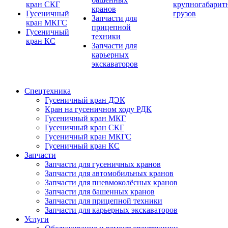
кран СКГ
крупногабарит
кранов
Гусеничный
грузов
Запчасти для
кран МКГС
прицепной
Гусеничный
техники
кран КС
Запчасти для
карьерных
экскаваторов
Спецтехника
Гусеничный кран ДЭК
Кран на гусеничном ходу РДК
Гусеничный кран МКГ
Гусеничный кран СКГ
Гусеничный кран МКГС
Гусеничный кран КС
Запчасти
Запчасти для гусеничных кранов
Запчасти для автомобильных кранов
Запчасти для пневмоколёсных кранов
Запчасти для башенных кранов
Запчасти для прицепной техники
Запчасти для карьерных экскаваторов
Услуги