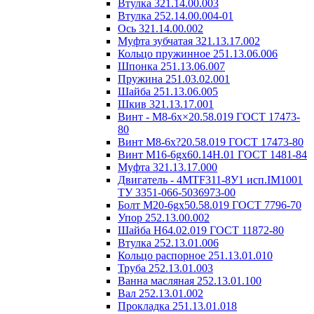
Втулка 321.14.00.003
Втулка 252.14.00.004-01
Ось 321.14.00.002
Муфта зубчатая 321.13.17.002
Кольцо пружинное 251.13.06.006
Шпонка 251.13.06.007
Пружина 251.03.02.001
Шайба 251.13.06.005
Шкив 321.13.17.001
Винт - М8-6х×20.58.019 ГОСТ 17473-
80
Винт М8-6х?20.58.019 ГОСТ 17473-80
Винт М16-6gх60.14Н.01 ГОСТ 1481-84
Муфта 321.13.17.000
Двигатель - 4MTF311-8У1 исп.IM1001
ТУ 3351-066-5036973-00
Болт М20-6gх50.58.019 ГОСТ 7796-70
Упор 252.13.00.002
Шайба Н64.02.019 ГОСТ 11872-80
Втулка 252.13.01.006
Кольцо распорное 251.13.01.010
Труба 252.13.01.003
Ванна масляная 252.13.01.100
Вал 252.13.01.002
Прокладка 251.13.01.018