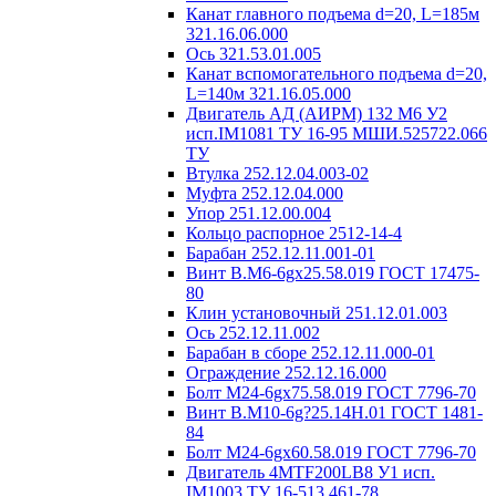
Канат главного подъема d=20, L=185м
321.16.06.000
Ось 321.53.01.005
Канат вспомогательного подъема d=20,
L=140м 321.16.05.000
Двигатель АД (АИРМ) 132 М6 У2
исп.IM1081 ТУ 16-95 МШИ.525722.066
ТУ
Втулка 252.12.04.003-02
Муфта 252.12.04.000
Упор 251.12.00.004
Кольцо распорное 2512-14-4
Барабан 252.12.11.001-01
Винт В.М6-6gх25.58.019 ГОСТ 17475-
80
Клин установочный 251.12.01.003
Ось 252.12.11.002
Барабан в сборе 252.12.11.000-01
Ограждение 252.12.16.000
Болт М24-6gх75.58.019 ГОСТ 7796-70
Винт В.М10-6g?25.14H.01 ГОСТ 1481-
84
Болт М24-6gх60.58.019 ГОСТ 7796-70
Двигатель 4MTF200LB8 У1 исп.
IM1003 ТУ 16-513.461-78