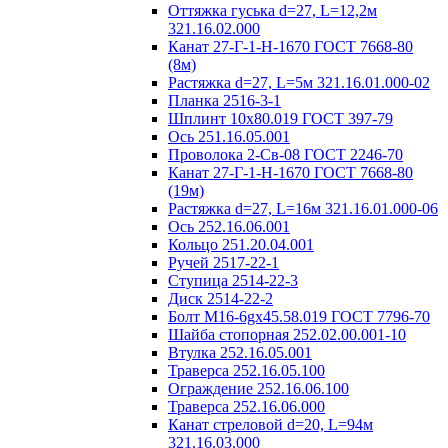
Оттяжка гуська d=27, L=12,2м
321.16.02.000
Канат 27-Г-1-Н-1670 ГОСТ 7668-80
(8м)
Растяжка d=27, L=5м 321.16.01.000-02
Планка 2516-3-1
Шплинт 10х80.019 ГОСТ 397-79
Ось 251.16.05.001
Проволока 2-Св-08 ГОСТ 2246-70
Канат 27-Г-1-Н-1670 ГОСТ 7668-80
(19м)
Растяжка d=27, L=16м 321.16.01.000-06
Ось 252.16.06.001
Кольцо 251.20.04.001
Ручей 2517-22-1
Ступица 2514-22-3
Диск 2514-22-2
Болт М16-6gx45.58.019 ГОСТ 7796-70
Шайба стопорная 252.02.00.001-10
Втулка 252.16.05.001
Траверса 252.16.05.100
Ограждение 252.16.06.100
Траверса 252.16.06.000
Канат стреловой d=20, L=94м
321.16.03.000