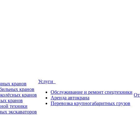
Услуги
ичных кранов
обильных кранов
Обслуживание и ремонт спецтехники
околёсных кранов
От
Аренда автокрана
ных кранов
Перевозка крупногабаритных грузов
пной техники
ных экскаваторов