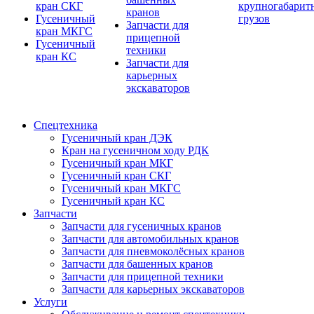
кран СКГ
крупногабарит
кранов
Гусеничный
грузов
Запчасти для
кран МКГС
прицепной
Гусеничный
техники
кран КС
Запчасти для
карьерных
экскаваторов
Спецтехника
Гусеничный кран ДЭК
Кран на гусеничном ходу РДК
Гусеничный кран МКГ
Гусеничный кран СКГ
Гусеничный кран МКГС
Гусеничный кран КС
Запчасти
Запчасти для гусеничных кранов
Запчасти для автомобильных кранов
Запчасти для пневмоколёсных кранов
Запчасти для башенных кранов
Запчасти для прицепной техники
Запчасти для карьерных экскаваторов
Услуги