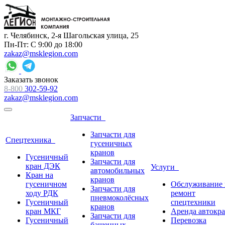
г. Челябинск, 2-я Шагольская улица, 25
Пн-Пт: С 9:00 до 18:00
zakaz@msklegion.com
Заказать звонок
8-800
302-59-92
zakaz@msklegion.com
Запчасти
Запчасти для
Спецтехника
гусеничных
кранов
Гусеничный
Запчасти для
кран ДЭК
Услуги
автомобильных
Кран на
кранов
гусеничном
Обслуживание 
Запчасти для
ходу РДК
ремонт
пневмоколёсных
Гусеничный
спецтехники
кранов
кран МКГ
Аренда автокр
Запчасти для
Гусеничный
Перевозка
башенных