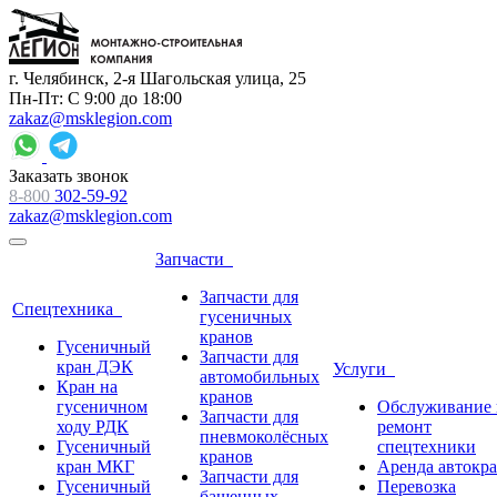
г. Челябинск, 2-я Шагольская улица, 25
Пн-Пт: С 9:00 до 18:00
zakaz@msklegion.com
Заказать звонок
8-800
302-59-92
zakaz@msklegion.com
Запчасти
Запчасти для
Спецтехника
гусеничных
кранов
Гусеничный
Запчасти для
кран ДЭК
Услуги
автомобильных
Кран на
кранов
гусеничном
Обслуживание 
Запчасти для
ходу РДК
ремонт
пневмоколёсных
Гусеничный
спецтехники
кранов
кран МКГ
Аренда автокр
Запчасти для
Гусеничный
Перевозка
башенных