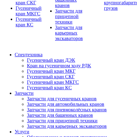
кран СКГ
крупногабарит
кранов
Гусеничный
грузов
Запчасти для
кран МКГС
прицепной
Гусеничный
техники
кран КС
Запчасти для
карьерных
экскаваторов
Спецтехника
Гусеничный кран ДЭК
Кран на гусеничном ходу РДК
Гусеничный кран МКГ
Гусеничный кран СКГ
Гусеничный кран МКГС
Гусеничный кран КС
Запчасти
Запчасти для гусеничных кранов
Запчасти для автомобильных кранов
Запчасти для пневмоколёсных кранов
Запчасти для башенных кранов
Запчасти для прицепной техники
Запчасти для карьерных экскаваторов
Услуги