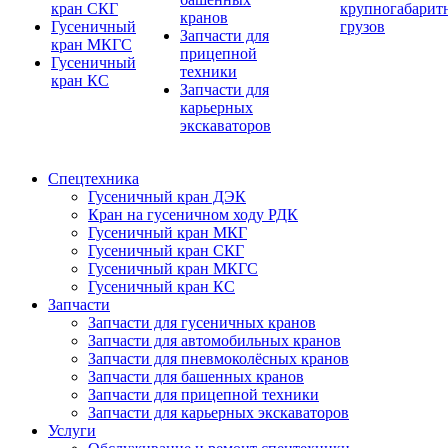
кран СКГ
крупногабарит
кранов
Гусеничный
грузов
Запчасти для
кран МКГС
прицепной
Гусеничный
техники
кран КС
Запчасти для
карьерных
экскаваторов
Спецтехника
Гусеничный кран ДЭК
Кран на гусеничном ходу РДК
Гусеничный кран МКГ
Гусеничный кран СКГ
Гусеничный кран МКГС
Гусеничный кран КС
Запчасти
Запчасти для гусеничных кранов
Запчасти для автомобильных кранов
Запчасти для пневмоколёсных кранов
Запчасти для башенных кранов
Запчасти для прицепной техники
Запчасти для карьерных экскаваторов
Услуги