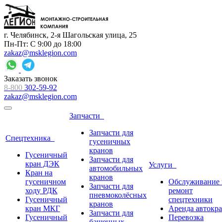
г. Челябинск, 2-я Шагольская улица, 25
Пн-Пт: С 9:00 до 18:00
zakaz@msklegion.com
Заказать звонок
8-800
302-59-92
zakaz@msklegion.com
Запчасти
Запчасти для
Спецтехника
гусеничных
кранов
Гусеничный
Запчасти для
кран ДЭК
Услуги
автомобильных
Кран на
кранов
гусеничном
Обслуживание 
Запчасти для
ходу РДК
ремонт
пневмоколёсных
Гусеничный
спецтехники
кранов
кран МКГ
Аренда автокр
Запчасти для
Гусеничный
Перевозка
башенных