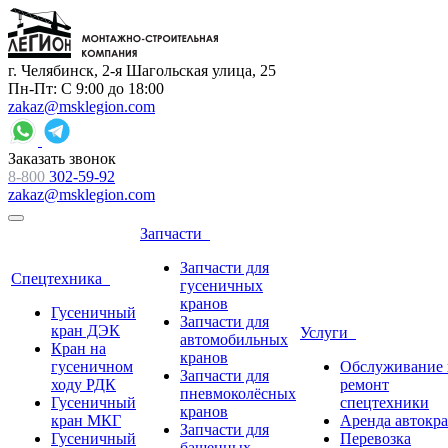
г. Челябинск, 2-я Шагольская улица, 25
Пн-Пт: С 9:00 до 18:00
zakaz@msklegion.com
Заказать звонок
8-800
302-59-92
zakaz@msklegion.com
Запчасти
Запчасти для
Спецтехника
гусеничных
кранов
Гусеничный
Запчасти для
кран ДЭК
Услуги
автомобильных
Кран на
кранов
гусеничном
Обслуживание 
Запчасти для
ходу РДК
ремонт
пневмоколёсных
Гусеничный
спецтехники
кранов
кран МКГ
Аренда автокр
Запчасти для
Гусеничный
Перевозка
башенных