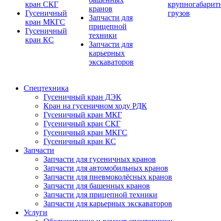
кран СКГ
крупногабарит
кранов
Гусеничный
грузов
Запчасти для
кран МКГС
прицепной
Гусеничный
техники
кран КС
Запчасти для
карьерных
экскаваторов
Спецтехника
Гусеничный кран ДЭК
Кран на гусеничном ходу РДК
Гусеничный кран МКГ
Гусеничный кран СКГ
Гусеничный кран МКГС
Гусеничный кран КС
Запчасти
Запчасти для гусеничных кранов
Запчасти для автомобильных кранов
Запчасти для пневмоколёсных кранов
Запчасти для башенных кранов
Запчасти для прицепной техники
Запчасти для карьерных экскаваторов
Услуги