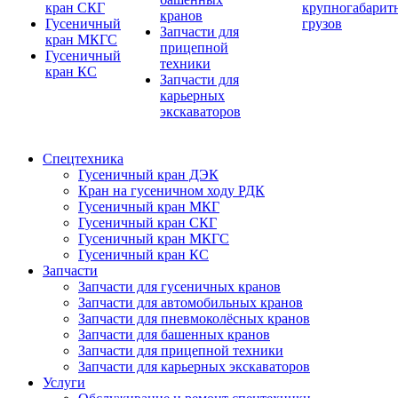
кран СКГ
крупногабарит
кранов
Гусеничный
грузов
Запчасти для
кран МКГС
прицепной
Гусеничный
техники
кран КС
Запчасти для
карьерных
экскаваторов
Спецтехника
Гусеничный кран ДЭК
Кран на гусеничном ходу РДК
Гусеничный кран МКГ
Гусеничный кран СКГ
Гусеничный кран МКГС
Гусеничный кран КС
Запчасти
Запчасти для гусеничных кранов
Запчасти для автомобильных кранов
Запчасти для пневмоколёсных кранов
Запчасти для башенных кранов
Запчасти для прицепной техники
Запчасти для карьерных экскаваторов
Услуги