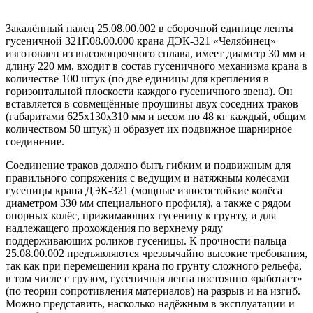
Закалённый палец 25.08.00.002 в сборочной единице ленты
гусеничной 321Г.08.00.000 крана ДЭК-321 «Челябинец»
изготовлен из высокопрочного сплава, имеет диаметр 30 мм и
длину 220 мм, входит в состав гусеничного механизма крана в
количестве 100 штук (по две единицы для крепления в
горизонтальной плоскости каждого гусеничного звена). Он
вставляется в совмещённые проушины двух соседних траков
(габаритами 625х130х310 мм и весом по 48 кг каждый, общим
количеством 50 штук) и образует их подвижное шарнирное
соединение.
Соединение траков должно быть гибким и подвижным для
правильного сопряжения с ведущим и натяжным колёсами
гусеницы крана ДЭК-321 (мощные износостойкие колёса
диаметром 330 мм специального профиля), а также с рядом
опорных колёс, прижимающих гусеницу к грунту, и для
надлежащего прохождения по верхнему ряду
поддерживающих роликов гусеницы. К прочности пальца
25.08.00.002 предъявляются чрезвычайно высокие требования,
так как при перемещении крана по грунту сложного рельефа,
в том числе с грузом, гусеничная лента постоянно «работает»
(по теории сопротивления материалов) на разрыв и на изгиб.
Можно представить, насколько надёжным в эксплуатации и