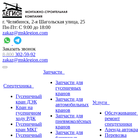
г. Челябинск, 2-я Шагольская улица, 25
Пн-Пт: С 9:00 до 18:00
zakaz@msklegion.com
Заказать звонок
8-800
302-59-92
zakaz@msklegion.com
Запчасти
Запчасти для
Спецтехника
гусеничных
кранов
Гусеничный
Запчасти для
кран ДЭК
Услуги
автомобильных
Кран на
кранов
гусеничном
Обслуживание 
Запчасти для
ходу РДК
ремонт
пневмоколёсных
Гусеничный
спецтехники
кранов
кран МКГ
Аренда автокр
Запчасти для
Гусеничный
Перевозка
башенных