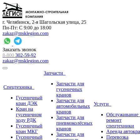
г. Челябинск, 2-я Шагольская улица, 25
Пн-Пт: С 9:00 до 18:00
zakaz@msklegion.com
Заказать звонок
8-800
302-59-92
zakaz@msklegion.com
Запчасти
Запчасти для
Спецтехника
гусеничных
кранов
Гусеничный
Запчасти для
кран ДЭК
Услуги
автомобильных
Кран на
кранов
гусеничном
Обслуживание 
Запчасти для
ходу РДК
ремонт
пневмоколёсных
Гусеничный
спецтехники
кранов
кран МКГ
Аренда автокр
Запчасти для
Гусеничный
Перевозка
башенных