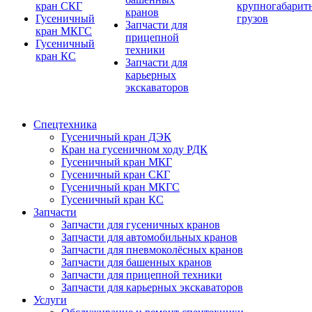
кран СКГ
крупногабарит
кранов
Гусеничный
грузов
Запчасти для
кран МКГС
прицепной
Гусеничный
техники
кран КС
Запчасти для
карьерных
экскаваторов
Спецтехника
Гусеничный кран ДЭК
Кран на гусеничном ходу РДК
Гусеничный кран МКГ
Гусеничный кран СКГ
Гусеничный кран МКГС
Гусеничный кран КС
Запчасти
Запчасти для гусеничных кранов
Запчасти для автомобильных кранов
Запчасти для пневмоколёсных кранов
Запчасти для башенных кранов
Запчасти для прицепной техники
Запчасти для карьерных экскаваторов
Услуги