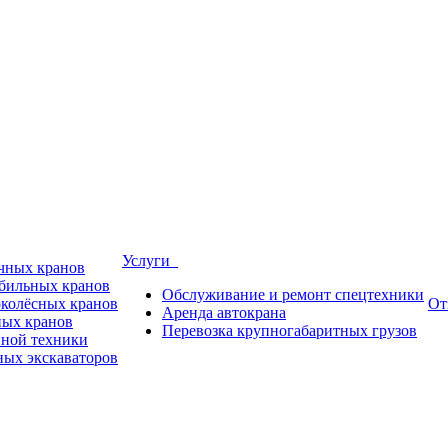
Услуги
ичных кранов
обильных кранов
Обслуживание и ремонт спецтехники
околёсных кранов
От
Аренда автокрана
ных кранов
Перевозка крупногабаритных грузов
пной техники
ных экскаваторов