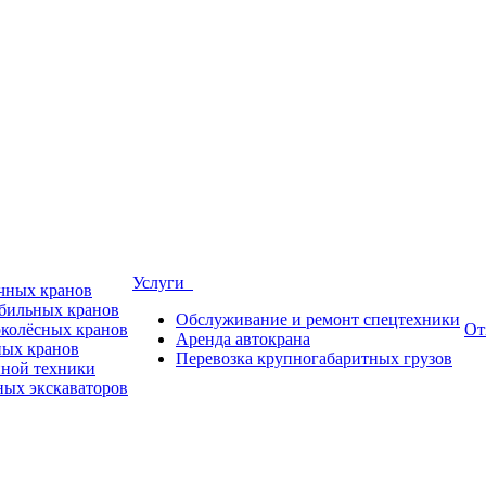
Услуги
ичных кранов
обильных кранов
Обслуживание и ремонт спецтехники
околёсных кранов
От
Аренда автокрана
ных кранов
Перевозка крупногабаритных грузов
пной техники
ных экскаваторов