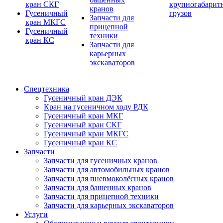
кран СКГ
крупногабарит
кранов
Гусеничный
грузов
Запчасти для
кран МКГС
прицепной
Гусеничный
техники
кран КС
Запчасти для
карьерных
экскаваторов
Спецтехника
Гусеничный кран ДЭК
Кран на гусеничном ходу РДК
Гусеничный кран МКГ
Гусеничный кран СКГ
Гусеничный кран МКГС
Гусеничный кран КС
Запчасти
Запчасти для гусеничных кранов
Запчасти для автомобильных кранов
Запчасти для пневмоколёсных кранов
Запчасти для башенных кранов
Запчасти для прицепной техники
Запчасти для карьерных экскаваторов
Услуги