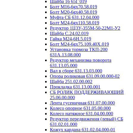
Шайба 16 65Г 019
Болт М16-6gх70.58.019
Болт М20-6gх40.58.019
Муфта СБ 631.12.04.000
Болт М24-6gх110.58.019
Редуктор 1Ц3У-355М-50-22М1-У2
Шайба C.24.02.019
Гайка М24-6H.5.019
Болт М24-6gх75.109.40Х.019
Установка тормоза ТКП-200
631А.13.08.000
Редуктор механизма поворота
631.13.05.000
Вал в сборе 631.13.03.000
Опора роликовая 631.09.00.000-02
Шайба 251.02.00.002
Прокладка 631.13.00.001
СБ РОЛИК ПОДДЕРЖИВАЮЩИЙ
25.06.00.000
Лента гусеничная 631.07.00.000
Колесо опорное 631.05.00.000
Колесо натяжное 631.04.00.000
Редуктор передвижения (левый) СБ
631.02.01.000
Кожух кардана 631.02.04.000-01