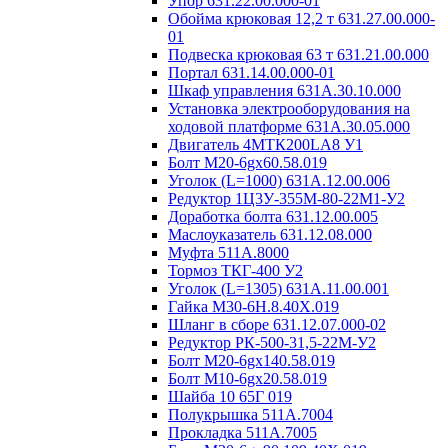
Упор 631.22.00.000-01
Обойма крюковая 12,2 т 631.27.00.000-
01
Подвеска крюковая 63 т 631.21.00.000
Портал 631.14.00.000-01
Шкаф управления 631A.30.10.000
Установка электрооборудования на
ходовой платформе 631А.30.05.000
Двигатель 4MTК200LA8 У1
Болт М20-6gх60.58.019
Уголок (L=1000) 631А.12.00.006
Редуктор 1Ц3У-355М-80-22М1-У2
Доработка болта 631.12.00.005
Маслоуказатель 631.12.08.000
Муфта 511А.8000
Тормоз ТКГ-400 У2
Уголок (L=1305) 631А.11.00.001
Гайка М30-6H.8.40Х.019
Шланг в сборе 631.12.07.000-02
Редуктор РК-500-31,5-22М-У2
Болт М20-6gх140.58.019
Болт М10-6gх20.58.019
Шайба 10 65Г 019
Полукрышка 511А.7004
Прокладка 511А.7005