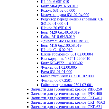
Шайба 6 65Г 019
Болт М6-6gx16.58.019
Кожух 631.02.05.000
Кожух кардана 631.02.04.000
Редуктор передвижения (правый) СБ
631.02.01.000-01
Шайба 20 65Г 019
Болт М20-6gx40.58.019
Гайка М16-6H.5.019
Двигатель 4MTM200LB8 У1
Болт М16-6gx100.58.019
Шайба C.16.02.019
Шкив тормозной 631.02.00.004
Вал карданный 3741-2202010
Болт КС-45721.14.003-02
Фланец 631.02.00.005
Рама 631.01.01.000
Балка гусеничная 631.01.02.000
Фланец 06.07.2501
Гайка специальная 2501.03.001
Запчасти для гусеничных кранов РДК-250
Запчасти для гусеничных кранов РДК-400
Запчасти для гусеничных кранов СКГ-401
Запчасти для гусеничных кранов СКГ-40/63
Запчасти для гусеничных кранов СКГ-631