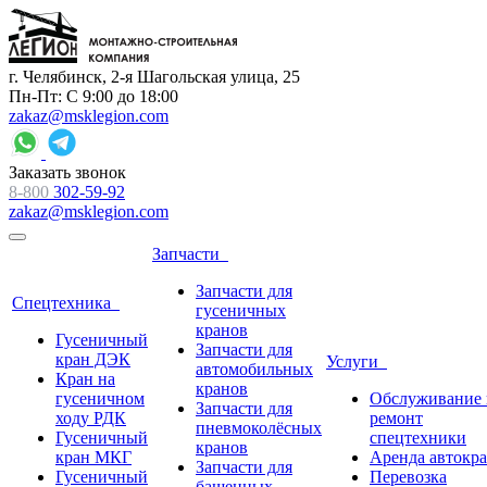
г. Челябинск, 2-я Шагольская улица, 25
Пн-Пт: С 9:00 до 18:00
zakaz@msklegion.com
Заказать звонок
8-800
302-59-92
zakaz@msklegion.com
Запчасти
Запчасти для
Спецтехника
гусеничных
кранов
Гусеничный
Запчасти для
кран ДЭК
Услуги
автомобильных
Кран на
кранов
гусеничном
Обслуживание 
Запчасти для
ходу РДК
ремонт
пневмоколёсных
Гусеничный
спецтехники
кранов
кран МКГ
Аренда автокр
Запчасти для
Гусеничный
Перевозка
башенных