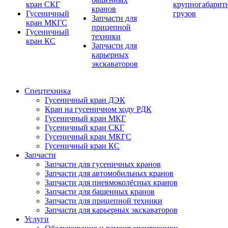
кран СКГ
крупногабарит
кранов
Гусеничный
грузов
Запчасти для
кран МКГС
прицепной
Гусеничный
техники
кран КС
Запчасти для
карьерных
экскаваторов
Спецтехника
Гусеничный кран ДЭК
Кран на гусеничном ходу РДК
Гусеничный кран МКГ
Гусеничный кран СКГ
Гусеничный кран МКГС
Гусеничный кран КС
Запчасти
Запчасти для гусеничных кранов
Запчасти для автомобильных кранов
Запчасти для пневмоколёсных кранов
Запчасти для башенных кранов
Запчасти для прицепной техники
Запчасти для карьерных экскаваторов
Услуги