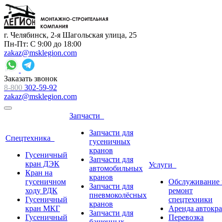
г. Челябинск, 2-я Шагольская улица, 25
Пн-Пт: С 9:00 до 18:00
zakaz@msklegion.com
Заказать звонок
8-800
302-59-92
zakaz@msklegion.com
Запчасти
Запчасти для
Спецтехника
гусеничных
кранов
Гусеничный
Запчасти для
кран ДЭК
Услуги
автомобильных
Кран на
кранов
гусеничном
Обслуживание 
Запчасти для
ходу РДК
ремонт
пневмоколёсных
Гусеничный
спецтехники
кранов
кран МКГ
Аренда автокр
Запчасти для
Гусеничный
Перевозка
башенных