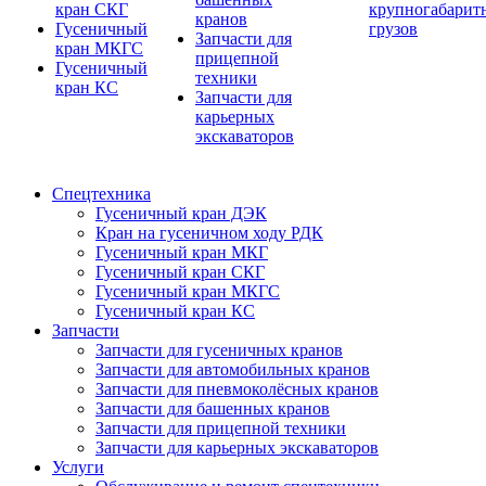
кран СКГ
крупногабарит
кранов
Гусеничный
грузов
Запчасти для
кран МКГС
прицепной
Гусеничный
техники
кран КС
Запчасти для
карьерных
экскаваторов
Спецтехника
Гусеничный кран ДЭК
Кран на гусеничном ходу РДК
Гусеничный кран МКГ
Гусеничный кран СКГ
Гусеничный кран МКГС
Гусеничный кран КС
Запчасти
Запчасти для гусеничных кранов
Запчасти для автомобильных кранов
Запчасти для пневмоколёсных кранов
Запчасти для башенных кранов
Запчасти для прицепной техники
Запчасти для карьерных экскаваторов
Услуги