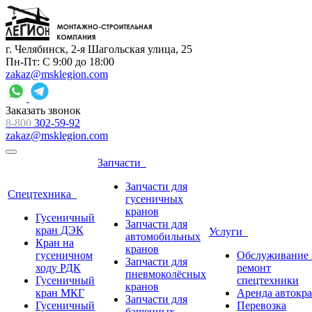
г. Челябинск, 2-я Шагольская улица, 25
Пн-Пт: С 9:00 до 18:00
zakaz@msklegion.com
Заказать звонок
8-800
302-59-92
zakaz@msklegion.com
Запчасти
Запчасти для
Спецтехника
гусеничных
кранов
Гусеничный
Запчасти для
кран ДЭК
Услуги
автомобильных
Кран на
кранов
гусеничном
Обслуживание 
Запчасти для
ходу РДК
ремонт
пневмоколёсных
Гусеничный
спецтехники
кранов
кран МКГ
Аренда автокр
Запчасти для
Гусеничный
Перевозка
башенных