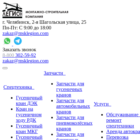
г. Челябинск, 2-я Шагольская улица, 25
Пн-Пт: С 9:00 до 18:00
zakaz@msklegion.com
Заказать звонок
8-800
302-59-92
zakaz@msklegion.com
Запчасти
Запчасти для
Спецтехника
гусеничных
кранов
Гусеничный
Запчасти для
кран ДЭК
Услуги
автомобильных
Кран на
кранов
гусеничном
Обслуживание 
Запчасти для
ходу РДК
ремонт
пневмоколёсных
Гусеничный
спецтехники
кранов
кран МКГ
Аренда автокр
Запчасти для
Гусеничный
Перевозка
башенных