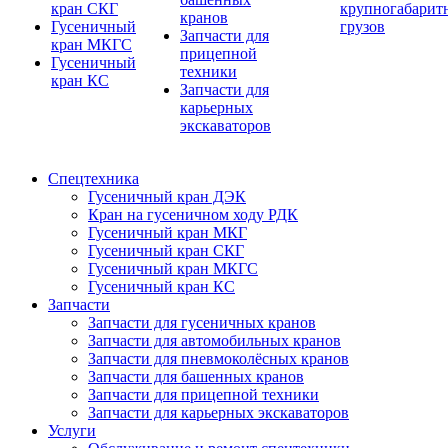
кран СКГ
крупногабарит
кранов
Гусеничный
грузов
Запчасти для
кран МКГС
прицепной
Гусеничный
техники
кран КС
Запчасти для
карьерных
экскаваторов
Спецтехника
Гусеничный кран ДЭК
Кран на гусеничном ходу РДК
Гусеничный кран МКГ
Гусеничный кран СКГ
Гусеничный кран МКГС
Гусеничный кран КС
Запчасти
Запчасти для гусеничных кранов
Запчасти для автомобильных кранов
Запчасти для пневмоколёсных кранов
Запчасти для башенных кранов
Запчасти для прицепной техники
Запчасти для карьерных экскаваторов
Услуги