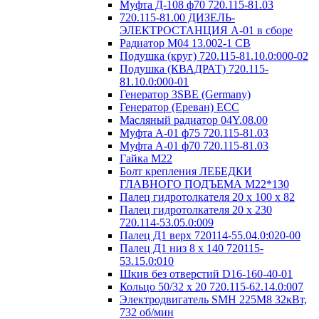
Муфта Д-108 ф70 720.115-81.03
720.115-81.00 ДИЗЕЛЬ-
ЭЛЕКТРОСТАНЦИЯ А-01 в сборе
Радиатор М04 13.002-1 СВ
Подушка (круг) 720.115-81.10.0:000-02
Подушка (КВАДРАТ) 720.115-
81.10.0:000-01
Генератор 3SBE (Germany)
Генератор (Ереван) ECC
Масляный радиатор 04Y.08.00
Муфта А-01 ф75 720.115-81.03
Муфта А-01 ф70 720.115-81.03
Гайка М22
Болт крепления ЛЕБЕДКИ
ГЛАВНОГО ПОДЪЕМА М22*130
Палец гидротолкателя 20 х 100 х 82
Палец гидротолкателя 20 x 230
720.114-53.05.0:009
Палец Д1 верх 720114-55.04.0:020-00
Палец Д1 низ 8 x 140 720115-
53.15.0:010
Шкив без отверстий D16-160-40-01
Кольцо 50/32 х 20 720.115-62.14.0:007
Электродвигатель SMH 225M8 32кВт,
732 об/мин