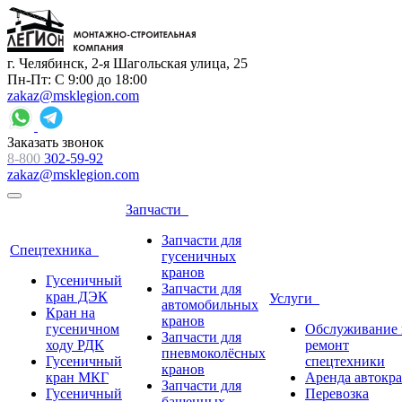
г. Челябинск, 2-я Шагольская улица, 25
Пн-Пт: С 9:00 до 18:00
zakaz@msklegion.com
Заказать звонок
8-800
302-59-92
zakaz@msklegion.com
Запчасти
Запчасти для
Спецтехника
гусеничных
кранов
Гусеничный
Запчасти для
кран ДЭК
Услуги
автомобильных
Кран на
кранов
гусеничном
Обслуживание 
Запчасти для
ходу РДК
ремонт
пневмоколёсных
Гусеничный
спецтехники
кранов
кран МКГ
Аренда автокр
Запчасти для
Гусеничный
Перевозка
башенных