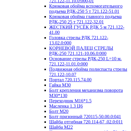
721.122-11.10.0:000-01
Крюковая обойма вспомогательного
подъема РДК-250 5 т 721.122-51.01
Крюковая обойма главного подъема
РДК-250 25 т 721.122-32.01
ЖЕСТКИЙ ГУСЁК РДК 5 м 721.122-
41.00
Головка стрелы РДК 721.122-
13.02.0:000
КОРНЕВОЙ ПАЛЕЦ СТРЕЛЫ
РДК-250 721.121-10.06.0:000
Основание стрелы РДК-250 L=10 м.
721.122-11.01.0:000
Подвижная обойма полиспаста стрелы
721.122-10.07
Портал 720.115.74.00
Гайка М30
Болт крепления механизма поворота
М30*130
Переходник М16*1.5
Масленка 1.3 Ц6
Болт М20
Болт призонный 720115-50.00.0:041
Шайба отгибная 720.114-67 .02.0:011
Шайба М22