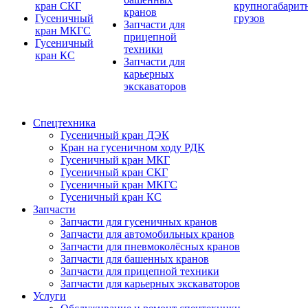
кран СКГ
крупногабарит
кранов
Гусеничный
грузов
Запчасти для
кран МКГС
прицепной
Гусеничный
техники
кран КС
Запчасти для
карьерных
экскаваторов
Спецтехника
Гусеничный кран ДЭК
Кран на гусеничном ходу РДК
Гусеничный кран МКГ
Гусеничный кран СКГ
Гусеничный кран МКГС
Гусеничный кран КС
Запчасти
Запчасти для гусеничных кранов
Запчасти для автомобильных кранов
Запчасти для пневмоколёсных кранов
Запчасти для башенных кранов
Запчасти для прицепной техники
Запчасти для карьерных экскаваторов
Услуги