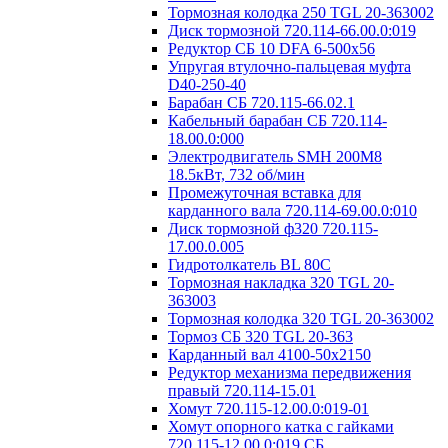
Тормозная колодка 250 TGL 20-363002
Диск тормозной 720.114-66.00.0:019
Редуктор СБ 10 DFA 6-500x56
Упругая втулочно-пальцевая муфта
D40-250-40
Барабан СБ 720.115-66.02.1
Кабельный барабан СБ 720.114-
18.00.0:000
Электродвигатель SMH 200M8
18.5кВт, 732 об/мин
Промежуточная вставка для
карданного вала 720.114-69.00.0:010
Диск тормозной ф320 720.115-
17.00.0.005
Гидротолкатель BL 80C
Тормозная накладка 320 TGL 20-
363003
Тормозная колодка 320 TGL 20-363002
Тормоз СБ 320 TGL 20-363
Карданный вал 4100-50х2150
Редуктор механизма передвижения
правый 720.114-15.01
Хомут 720.115-12.00.0:019-01
Хомут опорного катка с гайками
720.115-12.00.0:019 СБ