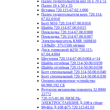
Палец гидротолкателя низ 16 x 70 x 51
Палец 16 x 50 x 35
Вставка 720.115-67.02.1:000
Палец гидротолкателя верх 720.114-
67.02.0:010
Болт М16 720.114-67.00.0:016
Шайба 720.114-67.00.0:015
Прокладка 720.114-67.00.0:008
Прокладка 720.114-67.00.0:007
Электродвигатель KMR 160M16
1.8/8кВт, 375/1500 об/мин
Диск тормозной ф250 720.115-
67.04.4:004
Шестерня 720.114-67.00.0:004 z=14
Шайба отгибная 720.114-50.00.0:039
Шайба отгибная 720.114-50.00.0:038
Болт специальный 720.114-50.00.0.040
Болт специальный 720.114-50.00.0.036
Опорно-поворотное устройство
60.900.192 СБ
Редуктор механизма поворота 32.8900
22772
720.115-81.00 ДИЗЕЛЬ-
ЭЛЕКТРОСТАНЦИЯ Д-108 в сборе
Муфта Д-108 ф75 720.115-81.03