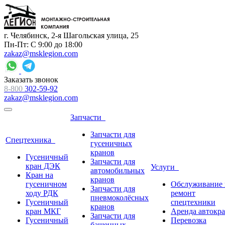
г. Челябинск, 2-я Шагольская улица, 25
Пн-Пт: С 9:00 до 18:00
zakaz@msklegion.com
Заказать звонок
8-800
302-59-92
zakaz@msklegion.com
Запчасти
Запчасти для
Спецтехника
гусеничных
кранов
Гусеничный
Запчасти для
кран ДЭК
Услуги
автомобильных
Кран на
кранов
гусеничном
Обслуживание 
Запчасти для
ходу РДК
ремонт
пневмоколёсных
Гусеничный
спецтехники
кранов
кран МКГ
Аренда автокр
Запчасти для
Гусеничный
Перевозка
башенных