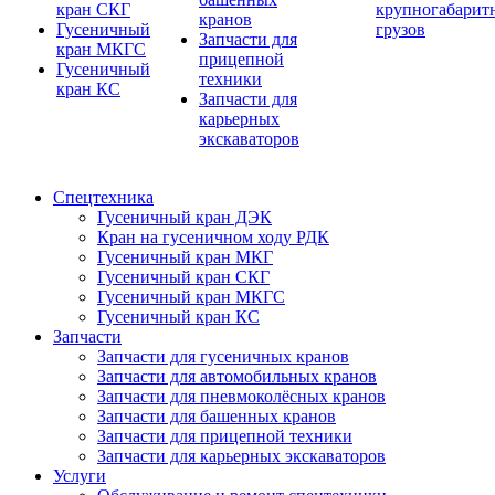
кран СКГ
крупногабарит
кранов
Гусеничный
грузов
Запчасти для
кран МКГС
прицепной
Гусеничный
техники
кран КС
Запчасти для
карьерных
экскаваторов
Спецтехника
Гусеничный кран ДЭК
Кран на гусеничном ходу РДК
Гусеничный кран МКГ
Гусеничный кран СКГ
Гусеничный кран МКГС
Гусеничный кран КС
Запчасти
Запчасти для гусеничных кранов
Запчасти для автомобильных кранов
Запчасти для пневмоколёсных кранов
Запчасти для башенных кранов
Запчасти для прицепной техники
Запчасти для карьерных экскаваторов
Услуги