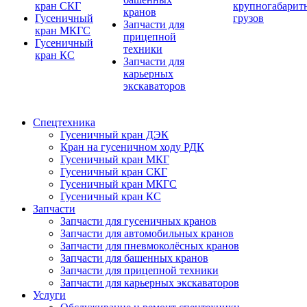
кран СКГ
крупногабарит
кранов
Гусеничный
грузов
Запчасти для
кран МКГС
прицепной
Гусеничный
техники
кран КС
Запчасти для
карьерных
экскаваторов
Спецтехника
Гусеничный кран ДЭК
Кран на гусеничном ходу РДК
Гусеничный кран МКГ
Гусеничный кран СКГ
Гусеничный кран МКГС
Гусеничный кран КС
Запчасти
Запчасти для гусеничных кранов
Запчасти для автомобильных кранов
Запчасти для пневмоколёсных кранов
Запчасти для башенных кранов
Запчасти для прицепной техники
Запчасти для карьерных экскаваторов
Услуги