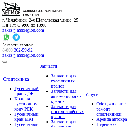
г. Челябинск, 2-я Шагольская улица, 25
Пн-Пт: С 9:00 до 18:00
zakaz@msklegion.com
Заказать звонок
8-800
302-59-92
zakaz@msklegion.com
Запчасти
Запчасти для
Спецтехника
гусеничных
кранов
Гусеничный
Запчасти для
кран ДЭК
Услуги
автомобильных
Кран на
кранов
гусеничном
Обслуживание 
Запчасти для
ходу РДК
ремонт
пневмоколёсных
Гусеничный
спецтехники
кранов
кран МКГ
Аренда автокр
Запчасти для
Гусеничный
Перевозка
башенных