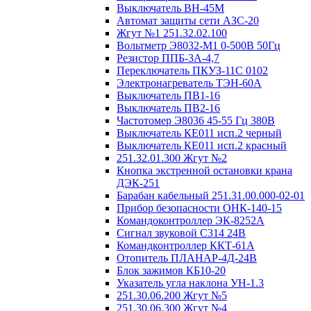
Выключатель ВН-45М
Автомат защиты сети АЗС-20
Жгут №1 251.32.02.100
Вольтметр Э8032-М1 0-500В 50Гц
Резистор ППБ-3А-4,7
Переключатель ПКУЗ-11С 0102
Электронагреватель ТЭН-60А
Выключатель ПВ1-16
Выключатель ПВ2-16
Частотомер Э8036 45-55 Гц 380В
Выключатель КЕ011 исп.2 черный
Выключатель КЕ011 исп.2 красный
251.32.01.300 Жгут №2
Кнопка экстренной остановки крана
ДЭК-251
Барабан кабельный 251.31.00.000-02-01
Прибор безопасности ОНК-140-15
Командоконтроллер ЭК-8252А
Сигнал звуковой С314 24В
Командконтроллер ККТ-61А
Отопитель ПЛАНАР-4Д-24В
Блок зажимов КБ10-20
Указатель угла наклона УН-1.3
251.30.06.200 Жгут №5
251.30.06.300 Жгут №4