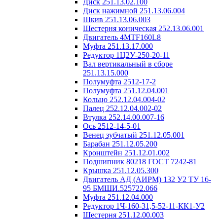
Диск 251.13.02.100
Диск нажимной 251.13.06.004
Шкив 251.13.06.003
Шестерня коническая 252.13.06.001
Двигатель 4MTF160L8
Муфта 251.13.17.000
Редуктор 1Ц2У-250-20-11
Вал вертикальный в сборе
251.13.15.000
Полумуфта 2512-17-2
Полумуфта 251.12.04.001
Кольцо 252.12.04.004-02
Палец 252.12.04.002-02
Втулка 252.14.00.007-16
Ось 2512-14-5-01
Венец зубчатый 251.12.05.001
Барабан 251.12.05.200
Кронштейн 251.12.01.002
Подшипник 80218 ГОСТ 7242-81
Крышка 251.12.05.300
Двигатель АД (АИРМ) 132 У2 ТУ 16-
95 БМШИ.525722.066
Муфта 251.12.04.000
Редуктор 1Ч-160-31,5-52-11-КК1-У2
Шестерня 251.12.00.003