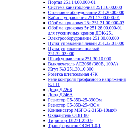
Портал 251.14.00.000-01
Система канатоблочная 251.16.00.000
Стреловое оборудование 251.20.00.000
Кабина управления 251.17.00.000-01
Обойма крюковая 25т 251.21.00.000-03
Обойма крюковая 5т 251.28.00.000-01
для гусеничных кранов ДЭК-251
Электрооборудование 251.30.00.000
Пульт управления левый 251.32.01.000
Пульт управления правый
251.32.02.000
Шкаф управления 251.30.10.000
Выключатель АЕ2066 (380В, 100А)
Жгут №3 251.30.10.300
Розетка штепсельная 47К
Реле контроля трехфазного напряжения
ЕЛ-11
Диод Д226Б
Диод Д246А
Резистор С5-35В-25-390Ом
Резистор С5-35В-25-43Ом
Конденсатор МБГО-2-315В-10мкФ
Охладитель О181-80
Тиристор ТЛ271-250-9
Трансформатор ОСМ 1-0,1