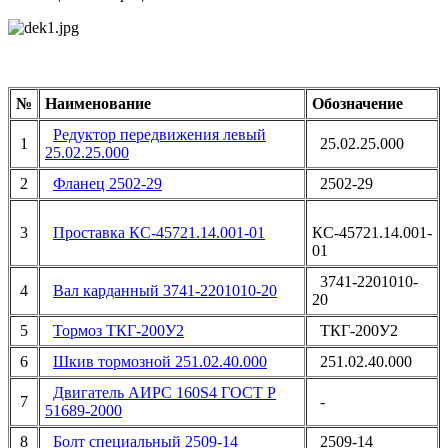
№
Наименование
Обозначение
Редуктор передвижения левый
1
25.02.25.000
25.02.25.000
2
Фланец 2502-29
2502-29
3
Проставка КС-45721.14.001-01
КС-45721.14.001-
01
3741-2201010-
4
Вал карданный 3741-2201010-20
20
5
Тормоз ТКГ-200У2
ТКГ-200У2
6
Шкив тормозной 251.02.40.000
251.02.40.000
Двигатель АИРС 160S4 ГОСТ Р
7
-
51689-2000
8
Болт специальный 2509-14
2509-14