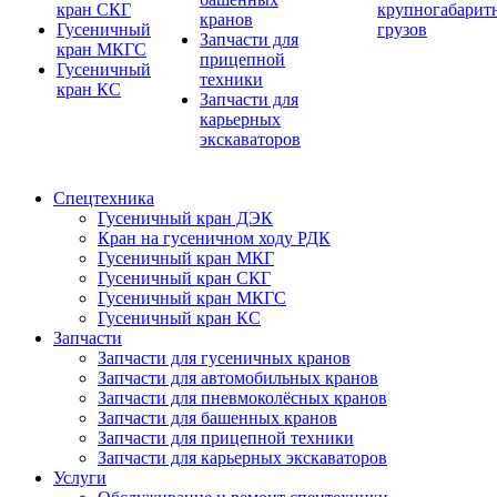
кран СКГ
крупногабарит
кранов
Гусеничный
грузов
Запчасти для
кран МКГС
прицепной
Гусеничный
техники
кран КС
Запчасти для
карьерных
экскаваторов
Спецтехника
Гусеничный кран ДЭК
Кран на гусеничном ходу РДК
Гусеничный кран МКГ
Гусеничный кран СКГ
Гусеничный кран МКГС
Гусеничный кран КС
Запчасти
Запчасти для гусеничных кранов
Запчасти для автомобильных кранов
Запчасти для пневмоколёсных кранов
Запчасти для башенных кранов
Запчасти для прицепной техники
Запчасти для карьерных экскаваторов
Услуги