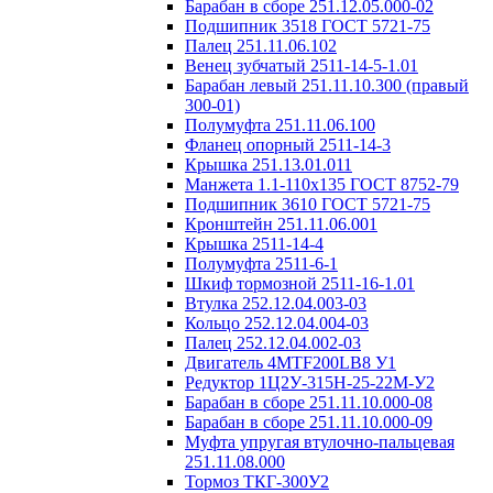
Барабан в сборе 251.12.05.000-02
Подшипник 3518 ГОСТ 5721-75
Палец 251.11.06.102
Венец зубчатый 2511-14-5-1.01
Барабан левый 251.11.10.300 (правый
300-01)
Полумуфта 251.11.06.100
Фланец опорный 2511-14-3
Крышка 251.13.01.011
Манжета 1.1-110х135 ГОСТ 8752-79
Подшипник 3610 ГОСТ 5721-75
Кронштейн 251.11.06.001
Крышка 2511-14-4
Полумуфта 2511-6-1
Шкиф тормозной 2511-16-1.01
Втулка 252.12.04.003-03
Кольцо 252.12.04.004-03
Палец 252.12.04.002-03
Двигатель 4МTF200LB8 У1
Редуктор 1Ц2У-315Н-25-22М-У2
Барабан в сборе 251.11.10.000-08
Барабан в сборе 251.11.10.000-09
Муфта упругая втулочно-пальцевая
251.11.08.000
Тормоз ТКГ-300У2