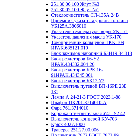
251.30.06.100 Жгут №3
251.30.05.100 Жгут №1
Стеклоочиститель СЛ-135А 24В
Приемник указателя уровня топлива
УБ125А.3806010
Указатель температуры воды УК-171
Указатель давления масла УК-170
Токоприемник кольцевой ТКК-109
ИРАК.685121.019
Блок зажимов наборный Б3Н19-34 313
Блок резисторов Б6-У2
ИРАК.434332.004-26
Блок резисторов БРК 16-
91ИРАК.434345.001
Блок резисторов БК12 У2
Выключатель путевой ВП-16РЕ 23Б
131
Лампа А 24-21-3 ГОСТ 2023.1-88
Плафон ПК201-3714010-А
Фара 761.3714010
Коробка ответвительная У411У2 42
Выключатель концевой КУ-703
Крюк 4027.1000
Траверса 251.27.00.006
Подшипник 7872 ГОСТ 7872-89