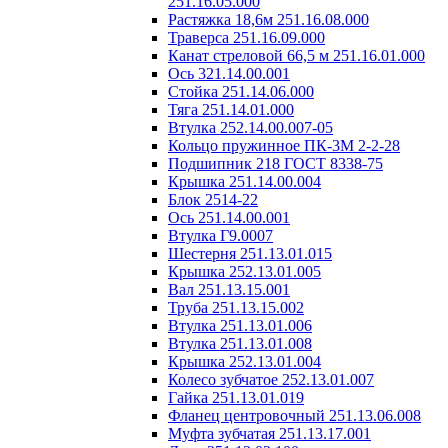
251.16.05.000
Растяжка 18,6м 251.16.08.000
Траверса 251.16.09.000
Канат стреловой 66,5 м 251.16.01.000
Ось 321.14.00.001
Стойка 251.14.06.000
Тяга 251.14.01.000
Втулка 252.14.00.007-05
Кольцо пружинное ПК-3М 2-2-28
Подшипник 218 ГОСТ 8338-75
Крышка 251.14.00.004
Блок 2514-22
Ось 251.14.00.001
Втулка Г9.0007
Шестерня 251.13.01.015
Крышка 252.13.01.005
Вал 251.13.15.001
Труба 251.13.15.002
Втулка 251.13.01.006
Втулка 251.13.01.008
Крышка 252.13.01.004
Колесо зубчатое 252.13.01.007
Гайка 251.13.01.019
Фланец центровочный 251.13.06.008
Муфта зубчатая 251.13.17.001