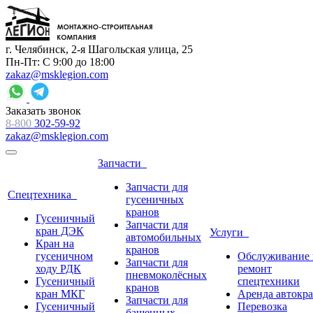
г. Челябинск, 2-я Шагольская улица, 25
Пн-Пт: С 9:00 до 18:00
zakaz@msklegion.com
Заказать звонок
8-800
302-59-92
zakaz@msklegion.com
Запчасти
Запчасти для
Спецтехника
гусеничных
кранов
Гусеничный
Запчасти для
кран ДЭК
Услуги
автомобильных
Кран на
кранов
гусеничном
Обслуживание 
Запчасти для
ходу РДК
ремонт
пневмоколёсных
Гусеничный
спецтехники
кранов
кран МКГ
Аренда автокр
Запчасти для
Гусеничный
Перевозка
башенных