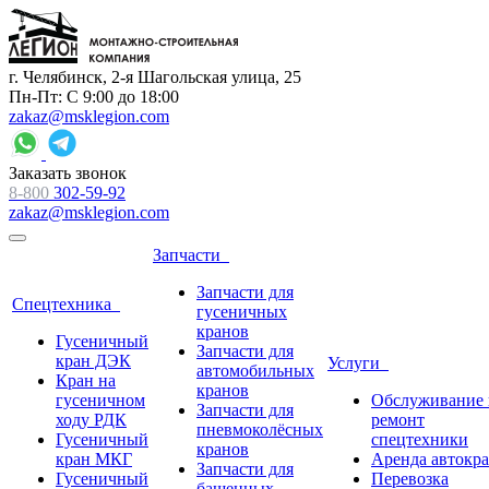
г. Челябинск, 2-я Шагольская улица, 25
Пн-Пт: С 9:00 до 18:00
zakaz@msklegion.com
Заказать звонок
8-800
302-59-92
zakaz@msklegion.com
Запчасти
Запчасти для
Спецтехника
гусеничных
кранов
Гусеничный
Запчасти для
кран ДЭК
Услуги
автомобильных
Кран на
кранов
гусеничном
Обслуживание 
Запчасти для
ходу РДК
ремонт
пневмоколёсных
Гусеничный
спецтехники
кранов
кран МКГ
Аренда автокр
Запчасти для
Гусеничный
Перевозка
башенных