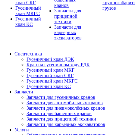
кран СКГ
крупногабарит
кранов
Гусеничный
грузов
Запчасти для
кран МКГС
прицепной
Гусеничный
техники
кран КС
Запчасти для
карьерных
экскаваторов
Спецтехника
Гусеничный кран ДЭК
Кран на гусеничном ходу РДК
Гусеничный кран МКГ
Гусеничный кран СКГ
Гусеничный кран МКГС
Гусеничный кран КС
Запчасти
Запчасти для гусеничных кранов
Запчасти для автомобильных кранов
Запчасти для пневмоколёсных кранов
Запчасти для башенных кранов
Запчасти для прицепной техники
Запчасти для карьерных экскаваторов
Услуги