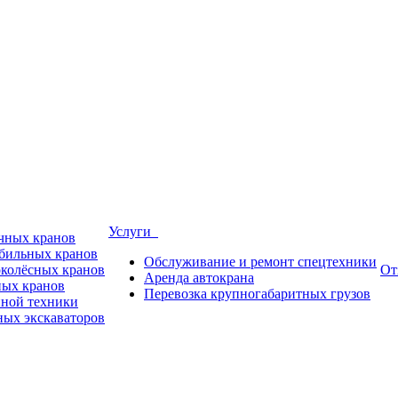
Услуги
ичных кранов
обильных кранов
Обслуживание и ремонт спецтехники
околёсных кранов
От
Аренда автокрана
ных кранов
Перевозка крупногабаритных грузов
пной техники
ных экскаваторов