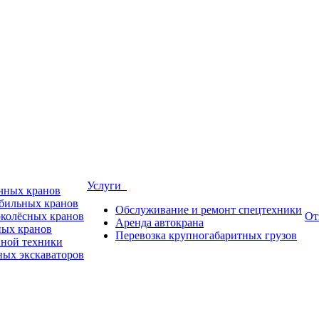
Услуги
ичных кранов
обильных кранов
Обслуживание и ремонт спецтехники
околёсных кранов
От
Аренда автокрана
ных кранов
Перевозка крупногабаритных грузов
пной техники
ных экскаваторов