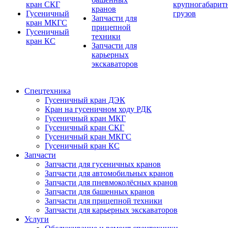
кран СКГ
крупногабарит
кранов
Гусеничный
грузов
Запчасти для
кран МКГС
прицепной
Гусеничный
техники
кран КС
Запчасти для
карьерных
экскаваторов
Спецтехника
Гусеничный кран ДЭК
Кран на гусеничном ходу РДК
Гусеничный кран МКГ
Гусеничный кран СКГ
Гусеничный кран МКГС
Гусеничный кран КС
Запчасти
Запчасти для гусеничных кранов
Запчасти для автомобильных кранов
Запчасти для пневмоколёсных кранов
Запчасти для башенных кранов
Запчасти для прицепной техники
Запчасти для карьерных экскаваторов
Услуги