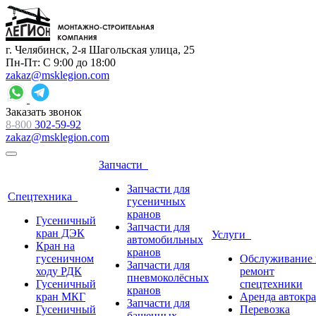
г. Челябинск, 2-я Шагольская улица, 25
Пн-Пт: С 9:00 до 18:00
zakaz@msklegion.com
Заказать звонок
8-800
302-59-92
zakaz@msklegion.com
Запчасти
Запчасти для
Спецтехника
гусеничных
кранов
Гусеничный
Запчасти для
кран ДЭК
Услуги
автомобильных
Кран на
кранов
гусеничном
Обслуживание 
Запчасти для
ходу РДК
ремонт
пневмоколёсных
Гусеничный
спецтехники
кранов
кран МКГ
Аренда автокр
Запчасти для
Гусеничный
Перевозка
башенных