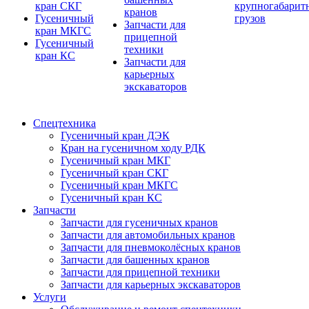
кран СКГ
крупногабарит
кранов
Гусеничный
грузов
Запчасти для
кран МКГС
прицепной
Гусеничный
техники
кран КС
Запчасти для
карьерных
экскаваторов
Спецтехника
Гусеничный кран ДЭК
Кран на гусеничном ходу РДК
Гусеничный кран МКГ
Гусеничный кран СКГ
Гусеничный кран МКГС
Гусеничный кран КС
Запчасти
Запчасти для гусеничных кранов
Запчасти для автомобильных кранов
Запчасти для пневмоколёсных кранов
Запчасти для башенных кранов
Запчасти для прицепной техники
Запчасти для карьерных экскаваторов
Услуги