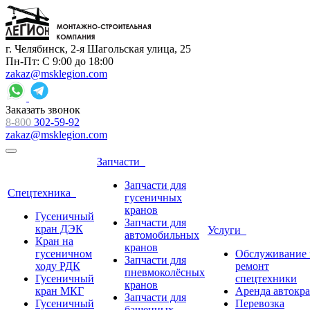
г. Челябинск, 2-я Шагольская улица, 25
Пн-Пт: С 9:00 до 18:00
zakaz@msklegion.com
Заказать звонок
8-800
302-59-92
zakaz@msklegion.com
Запчасти
Запчасти для
Спецтехника
гусеничных
кранов
Гусеничный
Запчасти для
кран ДЭК
Услуги
автомобильных
Кран на
кранов
гусеничном
Обслуживание 
Запчасти для
ходу РДК
ремонт
пневмоколёсных
Гусеничный
спецтехники
кранов
кран МКГ
Аренда автокр
Запчасти для
Гусеничный
Перевозка
башенных