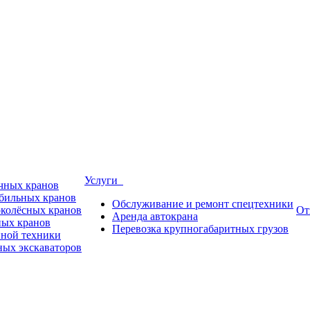
Услуги
ичных кранов
обильных кранов
Обслуживание и ремонт спецтехники
околёсных кранов
От
Аренда автокрана
ных кранов
Перевозка крупногабаритных грузов
пной техники
ных экскаваторов