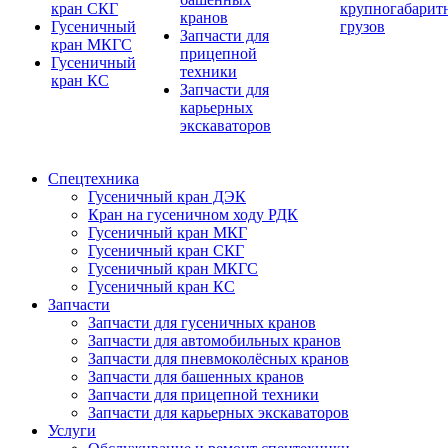
кран СКГ
крупногабарит
кранов
Гусеничный
грузов
Запчасти для
кран МКГС
прицепной
Гусеничный
техники
кран КС
Запчасти для
карьерных
экскаваторов
Спецтехника
Гусеничный кран ДЭК
Кран на гусеничном ходу РДК
Гусеничный кран МКГ
Гусеничный кран СКГ
Гусеничный кран МКГС
Гусеничный кран КС
Запчасти
Запчасти для гусеничных кранов
Запчасти для автомобильных кранов
Запчасти для пневмоколёсных кранов
Запчасти для башенных кранов
Запчасти для прицепной техники
Запчасти для карьерных экскаваторов
Услуги