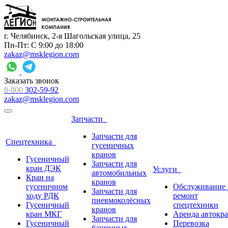
г. Челябинск, 2-я Шагольская улица, 25
Пн-Пт: С 9:00 до 18:00
zakaz@msklegion.com
Заказать звонок
8-800
302-59-92
zakaz@msklegion.com
Запчасти
Запчасти для
Спецтехника
гусеничных
кранов
Гусеничный
Запчасти для
кран ДЭК
Услуги
автомобильных
Кран на
кранов
гусеничном
Обслуживание 
Запчасти для
ходу РДК
ремонт
пневмоколёсных
Гусеничный
спецтехники
кранов
кран МКГ
Аренда автокр
Запчасти для
Гусеничный
Перевозка
башенных