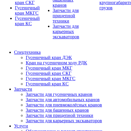
кран СКГ
крупногабарит
кранов
Гусеничный
грузов
Запчасти для
кран МКГС
прицепной
Гусеничный
техники
кран КС
Запчасти для
карьерных
экскаваторов
Спецтехника
Гусеничный кран ДЭК
Кран на гусеничном ходу РДК
Гусеничный кран МКГ
Гусеничный кран СКГ
Гусеничный кран МКГС
Гусеничный кран КС
Запчасти
Запчасти для гусеничных кранов
Запчасти для автомобильных кранов
Запчасти для пневмоколёсных кранов
Запчасти для башенных кранов
Запчасти для прицепной техники
Запчасти для карьерных экскаваторов
Услуги