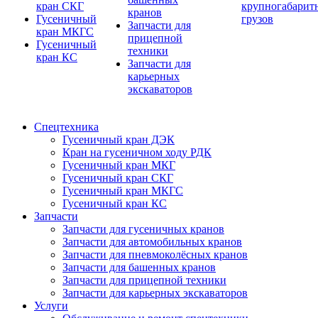
кран СКГ
крупногабарит
кранов
Гусеничный
грузов
Запчасти для
кран МКГС
прицепной
Гусеничный
техники
кран КС
Запчасти для
карьерных
экскаваторов
Спецтехника
Гусеничный кран ДЭК
Кран на гусеничном ходу РДК
Гусеничный кран МКГ
Гусеничный кран СКГ
Гусеничный кран МКГС
Гусеничный кран КС
Запчасти
Запчасти для гусеничных кранов
Запчасти для автомобильных кранов
Запчасти для пневмоколёсных кранов
Запчасти для башенных кранов
Запчасти для прицепной техники
Запчасти для карьерных экскаваторов
Услуги