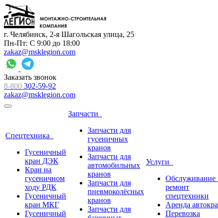
г. Челябинск, 2-я Шагольская улица, 25
Пн-Пт: С 9:00 до 18:00
zakaz@msklegion.com
Заказать звонок
8-800
302-59-92
zakaz@msklegion.com
Запчасти
Запчасти для
Спецтехника
гусеничных
кранов
Гусеничный
Запчасти для
кран ДЭК
Услуги
автомобильных
Кран на
кранов
гусеничном
Обслуживание 
Запчасти для
ходу РДК
ремонт
пневмоколёсных
Гусеничный
спецтехники
кранов
кран МКГ
Аренда автокр
Запчасти для
Гусеничный
Перевозка
башенных