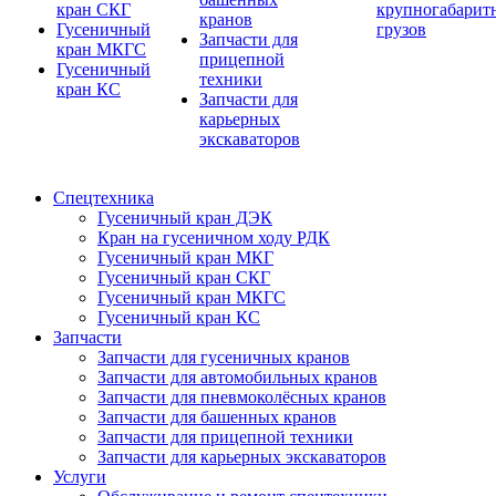
кран СКГ
крупногабарит
кранов
Гусеничный
грузов
Запчасти для
кран МКГС
прицепной
Гусеничный
техники
кран КС
Запчасти для
карьерных
экскаваторов
Спецтехника
Гусеничный кран ДЭК
Кран на гусеничном ходу РДК
Гусеничный кран МКГ
Гусеничный кран СКГ
Гусеничный кран МКГС
Гусеничный кран КС
Запчасти
Запчасти для гусеничных кранов
Запчасти для автомобильных кранов
Запчасти для пневмоколёсных кранов
Запчасти для башенных кранов
Запчасти для прицепной техники
Запчасти для карьерных экскаваторов
Услуги