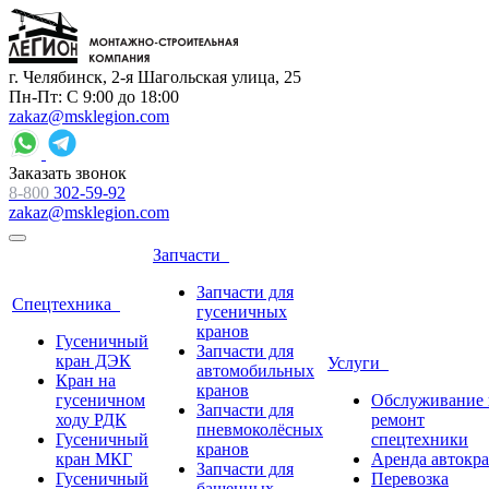
г. Челябинск, 2-я Шагольская улица, 25
Пн-Пт: С 9:00 до 18:00
zakaz@msklegion.com
Заказать звонок
8-800
302-59-92
zakaz@msklegion.com
Запчасти
Запчасти для
Спецтехника
гусеничных
кранов
Гусеничный
Запчасти для
кран ДЭК
Услуги
автомобильных
Кран на
кранов
гусеничном
Обслуживание 
Запчасти для
ходу РДК
ремонт
пневмоколёсных
Гусеничный
спецтехники
кранов
кран МКГ
Аренда автокр
Запчасти для
Гусеничный
Перевозка
башенных