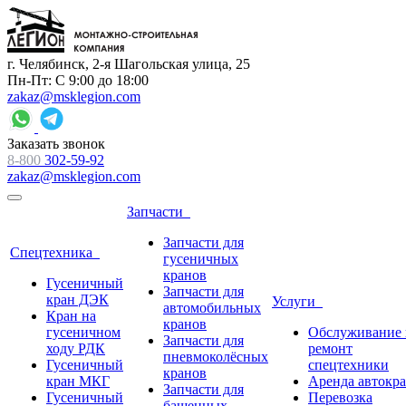
г. Челябинск, 2-я Шагольская улица, 25
Пн-Пт: С 9:00 до 18:00
zakaz@msklegion.com
Заказать звонок
8-800
302-59-92
zakaz@msklegion.com
Запчасти
Запчасти для
Спецтехника
гусеничных
кранов
Гусеничный
Запчасти для
кран ДЭК
Услуги
автомобильных
Кран на
кранов
гусеничном
Обслуживание 
Запчасти для
ходу РДК
ремонт
пневмоколёсных
Гусеничный
спецтехники
кранов
кран МКГ
Аренда автокр
Запчасти для
Гусеничный
Перевозка
башенных