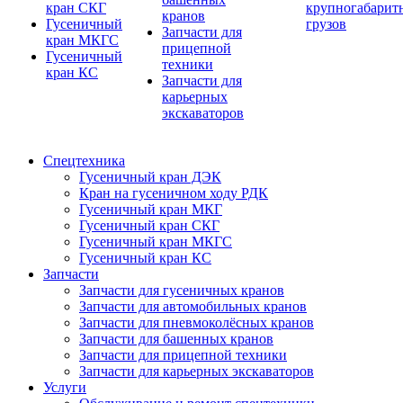
кран СКГ
крупногабарит
кранов
Гусеничный
грузов
Запчасти для
кран МКГС
прицепной
Гусеничный
техники
кран КС
Запчасти для
карьерных
экскаваторов
Спецтехника
Гусеничный кран ДЭК
Кран на гусеничном ходу РДК
Гусеничный кран МКГ
Гусеничный кран СКГ
Гусеничный кран МКГС
Гусеничный кран КС
Запчасти
Запчасти для гусеничных кранов
Запчасти для автомобильных кранов
Запчасти для пневмоколёсных кранов
Запчасти для башенных кранов
Запчасти для прицепной техники
Запчасти для карьерных экскаваторов
Услуги