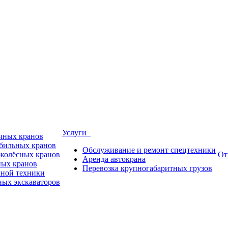
Услуги
ичных кранов
обильных кранов
Обслуживание и ремонт спецтехники
околёсных кранов
От
Аренда автокрана
ных кранов
Перевозка крупногабаритных грузов
пной техники
ных экскаваторов