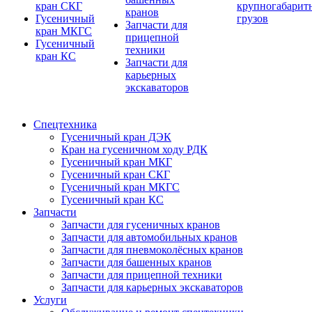
кран СКГ
крупногабарит
кранов
Гусеничный
грузов
Запчасти для
кран МКГС
прицепной
Гусеничный
техники
кран КС
Запчасти для
карьерных
экскаваторов
Спецтехника
Гусеничный кран ДЭК
Кран на гусеничном ходу РДК
Гусеничный кран МКГ
Гусеничный кран СКГ
Гусеничный кран МКГС
Гусеничный кран КС
Запчасти
Запчасти для гусеничных кранов
Запчасти для автомобильных кранов
Запчасти для пневмоколёсных кранов
Запчасти для башенных кранов
Запчасти для прицепной техники
Запчасти для карьерных экскаваторов
Услуги