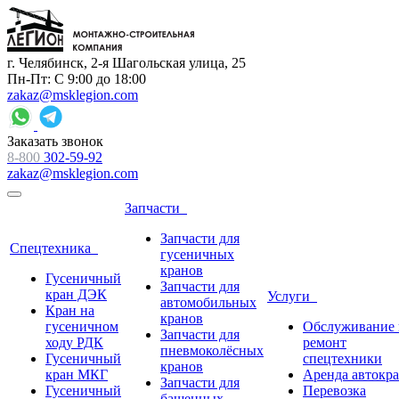
г. Челябинск, 2-я Шагольская улица, 25
Пн-Пт: С 9:00 до 18:00
zakaz@msklegion.com
Заказать звонок
8-800
302-59-92
zakaz@msklegion.com
Запчасти
Запчасти для
Спецтехника
гусеничных
кранов
Гусеничный
Запчасти для
кран ДЭК
Услуги
автомобильных
Кран на
кранов
гусеничном
Обслуживание 
Запчасти для
ходу РДК
ремонт
пневмоколёсных
Гусеничный
спецтехники
кранов
кран МКГ
Аренда автокр
Запчасти для
Гусеничный
Перевозка
башенных