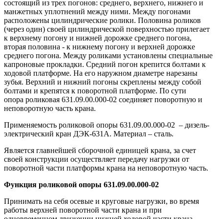
состоящий из трех погонов: среднего, верхнего, нижнего и
манжетных уплотнений между ними. Между погонами
расположены цилиндрические ролики. Половина роликов
(через один) своей цилиндрической поверхностью прилегает
к верхнему погону и нижней дорожке среднего погона,
вторая половина - к нижнему погону и верхней дорожке
среднего погона. Между роликами установлены специальные
капроновые прокладки. Средний погон крепится болтами к
ходовой платформе. На его наружном диаметре нарезаны
зубья. Верхний и нижний погоны скреплены между собой
болтами и крепятся к поворотной платформе. По сути
опора роликовая 631.09.00.000-02 соединяет поворотную и
неповоротную часть крана.
Применяемость роликовой опоры 631.09.00.000-02 – дизель-
электрический кран ДЭК-631А. Материал – сталь.
Является главнейшей сборочной единицей крана, за счет
своей конструкции осуществляет передачу нагрузки от
поворотной части платформы крана на неповоротную часть.
Функция роликовой опоры 631.09.00.000-02
Принимать на себя осевые и круговые нагрузки, во время
работы верхней поворотной части крана и при
одновременном движении нижней ходовой части крана.