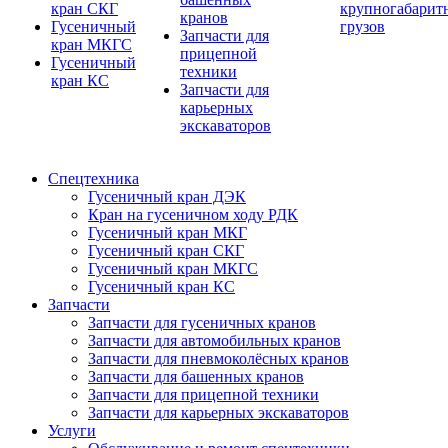
кран СКГ
крупногабарит
кранов
Гусеничный
грузов
Запчасти для
кран МКГС
прицепной
Гусеничный
техники
кран КС
Запчасти для
карьерных
экскаваторов
Спецтехника
Гусеничный кран ДЭК
Кран на гусеничном ходу РДК
Гусеничный кран МКГ
Гусеничный кран СКГ
Гусеничный кран МКГС
Гусеничный кран КС
Запчасти
Запчасти для гусеничных кранов
Запчасти для автомобильных кранов
Запчасти для пневмоколёсных кранов
Запчасти для башенных кранов
Запчасти для прицепной техники
Запчасти для карьерных экскаваторов
Услуги