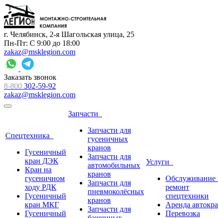
г. Челябинск, 2-я Шагольская улица, 25
Пн-Пт: С 9:00 до 18:00
zakaz@msklegion.com
Заказать звонок
8-800
302-59-92
zakaz@msklegion.com
Запчасти
Запчасти для
Спецтехника
гусеничных
кранов
Гусеничный
Запчасти для
кран ДЭК
Услуги
автомобильных
Кран на
кранов
гусеничном
Обслуживание 
Запчасти для
ходу РДК
ремонт
пневмоколёсных
Гусеничный
спецтехники
кранов
кран МКГ
Аренда автокр
Запчасти для
Гусеничный
Перевозка
башенных