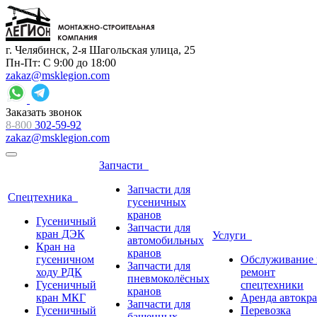
г. Челябинск, 2-я Шагольская улица, 25
Пн-Пт: С 9:00 до 18:00
zakaz@msklegion.com
Заказать звонок
8-800
302-59-92
zakaz@msklegion.com
Запчасти
Запчасти для
Спецтехника
гусеничных
кранов
Гусеничный
Запчасти для
кран ДЭК
Услуги
автомобильных
Кран на
кранов
гусеничном
Обслуживание 
Запчасти для
ходу РДК
ремонт
пневмоколёсных
Гусеничный
спецтехники
кранов
кран МКГ
Аренда автокр
Запчасти для
Гусеничный
Перевозка
башенных