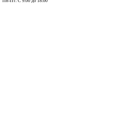
Пн-Пт: С 9:00 до 18:00