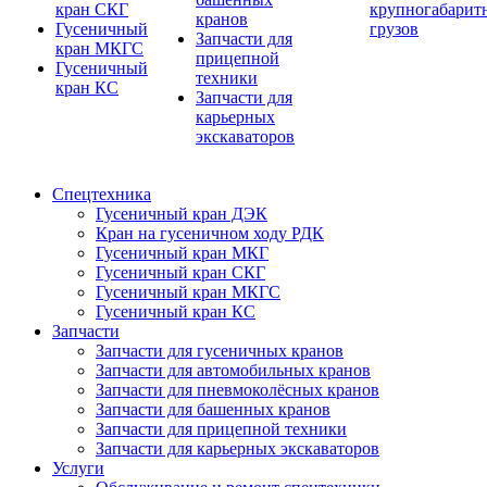
кран СКГ
крупногабарит
кранов
Гусеничный
грузов
Запчасти для
кран МКГС
прицепной
Гусеничный
техники
кран КС
Запчасти для
карьерных
экскаваторов
Спецтехника
Гусеничный кран ДЭК
Кран на гусеничном ходу РДК
Гусеничный кран МКГ
Гусеничный кран СКГ
Гусеничный кран МКГС
Гусеничный кран КС
Запчасти
Запчасти для гусеничных кранов
Запчасти для автомобильных кранов
Запчасти для пневмоколёсных кранов
Запчасти для башенных кранов
Запчасти для прицепной техники
Запчасти для карьерных экскаваторов
Услуги