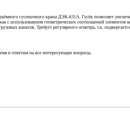
дъёмного гусеничного крана ДЭК-631А. Гусёк позволяет увеличи
 как с использованием геометрических соотношений элементов к
грузовых канатов. Требует регулярного осмотра, т.к. подвергает
ремя и ответим на все интересующие вопросы.