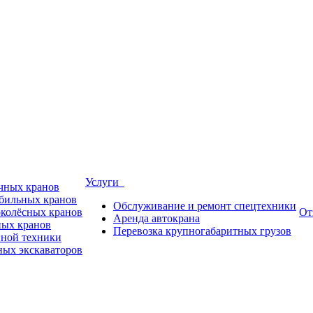
Услуги
ичных кранов
обильных кранов
Обслуживание и ремонт спецтехники
околёсных кранов
От
Аренда автокрана
ных кранов
Перевозка крупногабаритных грузов
пной техники
ных экскаваторов