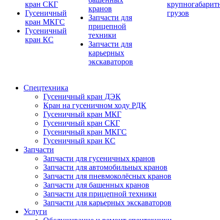
кран СКГ
крупногабарит
кранов
Гусеничный
грузов
Запчасти для
кран МКГС
прицепной
Гусеничный
техники
кран КС
Запчасти для
карьерных
экскаваторов
Спецтехника
Гусеничный кран ДЭК
Кран на гусеничном ходу РДК
Гусеничный кран МКГ
Гусеничный кран СКГ
Гусеничный кран МКГС
Гусеничный кран КС
Запчасти
Запчасти для гусеничных кранов
Запчасти для автомобильных кранов
Запчасти для пневмоколёсных кранов
Запчасти для башенных кранов
Запчасти для прицепной техники
Запчасти для карьерных экскаваторов
Услуги