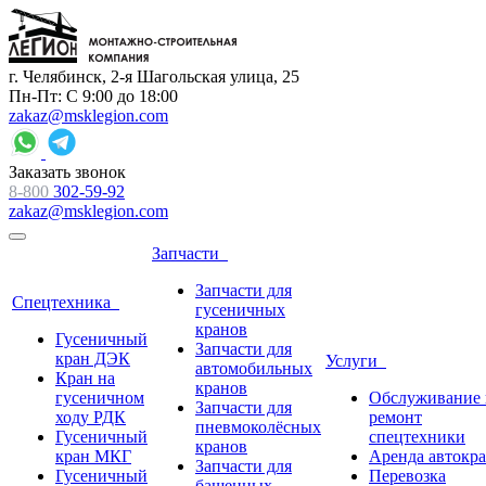
г. Челябинск, 2-я Шагольская улица, 25
Пн-Пт: С 9:00 до 18:00
zakaz@msklegion.com
Заказать звонок
8-800
302-59-92
zakaz@msklegion.com
Запчасти
Запчасти для
Спецтехника
гусеничных
кранов
Гусеничный
Запчасти для
кран ДЭК
Услуги
автомобильных
Кран на
кранов
гусеничном
Обслуживание 
Запчасти для
ходу РДК
ремонт
пневмоколёсных
Гусеничный
спецтехники
кранов
кран МКГ
Аренда автокр
Запчасти для
Гусеничный
Перевозка
башенных