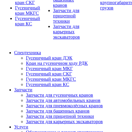
кран СКГ
крупногабарит
кранов
Гусеничный
грузов
Запчасти для
кран МКГС
прицепной
Гусеничный
техники
кран КС
Запчасти для
карьерных
экскаваторов
Спецтехника
Гусеничный кран ДЭК
Кран на гусеничном ходу РДК
Гусеничный кран МКГ
Гусеничный кран СКГ
Гусеничный кран МКГС
Гусеничный кран КС
Запчасти
Запчасти для гусеничных кранов
Запчасти для автомобильных кранов
Запчасти для пневмоколёсных кранов
Запчасти для башенных кранов
Запчасти для прицепной техники
Запчасти для карьерных экскаваторов
Услуги