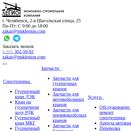
г. Челябинск, 2-я Шагольская улица, 25
Пн-Пт: С 9:00 до 18:00
zakaz@msklegion.com
Заказать звонок
8-800
302-59-92
zakaz@msklegion.com
Запчасти
Запчасти для
Спецтехника
гусеничных
кранов
Гусеничный
Запчасти для
кран ДЭК
Услуги
автомобильных
Кран на
кранов
гусеничном
Обслуживание 
Запчасти для
ходу РДК
ремонт
пневмоколёсных
Гусеничный
спецтехники
кранов
кран МКГ
Аренда автокр
Запчасти для
Гусеничный
Перевозка
башенных