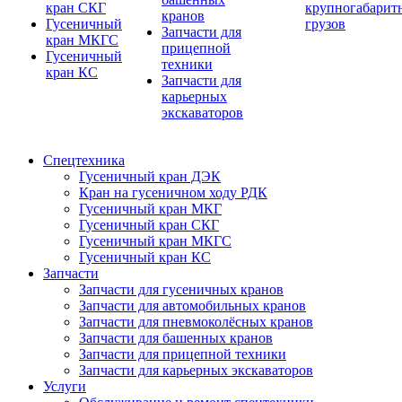
кран СКГ
крупногабарит
кранов
Гусеничный
грузов
Запчасти для
кран МКГС
прицепной
Гусеничный
техники
кран КС
Запчасти для
карьерных
экскаваторов
Спецтехника
Гусеничный кран ДЭК
Кран на гусеничном ходу РДК
Гусеничный кран МКГ
Гусеничный кран СКГ
Гусеничный кран МКГС
Гусеничный кран КС
Запчасти
Запчасти для гусеничных кранов
Запчасти для автомобильных кранов
Запчасти для пневмоколёсных кранов
Запчасти для башенных кранов
Запчасти для прицепной техники
Запчасти для карьерных экскаваторов
Услуги