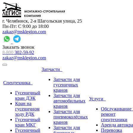
г. Челябинск, 2-я Шагольская улица, 25
Пн-Пт: С 9:00 до 18:00
zakaz@msklegion.com
Заказать звонок
8-800
302-59-92
zakaz@msklegion.com
Запчасти
Запчасти для
Спецтехника
гусеничных
кранов
Гусеничный
Запчасти для
кран ДЭК
Услуги
автомобильных
Кран на
кранов
гусеничном
Обслуживание 
Запчасти для
ходу РДК
ремонт
пневмоколёсных
Гусеничный
спецтехники
кранов
кран МКГ
Аренда автокр
Запчасти для
Гусеничный
Перевозка
башенных