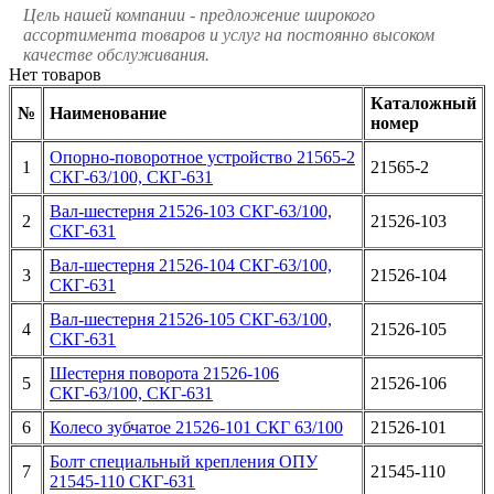
Цель нашей компании - предложение широкого
ассортимента товаров и услуг на постоянно высоком
качестве обслуживания.
Нет товаров
Каталожный
№
Наименование
номер
Опорно-поворотное устройство 21565-2
1
21565-2
СКГ-63/100, СКГ-631
Вал-шестерня 21526-103 СКГ-63/100,
2
21526-103
СКГ-631
Вал-шестерня 21526-104 СКГ-63/100,
3
21526-104
СКГ-631
Вал-шестерня 21526-105 СКГ-63/100,
4
21526-105
СКГ-631
Шестерня поворота 21526-106
5
21526-106
СКГ-63/100, СКГ-631
6
Колесо зубчатое 21526-101 СКГ 63/100
21526-101
Болт специальный крепления ОПУ
7
21545-110
21545-110 СКГ-631