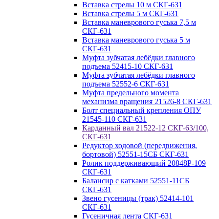
Вставка стрелы 10 м СКГ-631
Вставка стрелы 5 м СКГ-631
Вставка маневрового гуська 7,5 м
СКГ-631
Вставка маневрового гуська 5 м
СКГ-631
Муфта зубчатая лебёдки главного
подъема 52415-10 СКГ-631
Муфта зубчатая лебёдки главного
подъема 52552-6 СКГ-631
Муфта предельного момента
механизма вращения 21526-8 СКГ-631
Болт специальный крепления ОПУ
21545-110 СКГ-631
Карданный вал 21522-12 СКГ-63/100,
СКГ-631
Редуктор ходовой (передвижения,
бортовой) 52551-15СБ СКГ-631
Ролик поддерживающий 20848Р-109
СКГ-631
Балансир с катками 52551-11СБ
СКГ-631
Звено гусеницы (трак) 52414-101
СКГ-631
Гусеничная лента СКГ-631