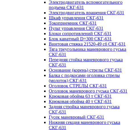
Электродвигатель вспомогательного
подъема СКГ-631
Электродвигатель вращения СКГ-631
Шкаф управления СКГ-631
Токоприемник СКГ-631
Пульт управления СКГ-631
Блоки сопротивлений СКГ-631
Блок канатный D=300 СКГ-631
Винтовая стяжка 21520-49 сб СКГ-631
Тяга треугольника маневрового гуська
СКГ-631
Передняя стойка маневрового гуська
СКГ-631
Основание (корень) стрелы СКГ-631
Балка с подкосами оголовка стрелы
(молоток) СКГ-631
Оголовок СТРЕЛЫ СКГ-631
Оголовок маневрового гуська СКГ-631
Крюковая обойма 63 т СКГ-631
Крюковая обойма 40 т СКГ-631
Задняя стройка маневрового гуська
СКГ-631
Гусек маневровый СКГ-631
Нижняя секция маневрового гуська
СКГ-631