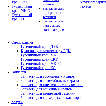
кран СКГ
крупногабарит
кранов
Гусеничный
грузов
Запчасти для
кран МКГС
прицепной
Гусеничный
техники
кран КС
Запчасти для
карьерных
экскаваторов
Спецтехника
Гусеничный кран ДЭК
Кран на гусеничном ходу РДК
Гусеничный кран МКГ
Гусеничный кран СКГ
Гусеничный кран МКГС
Гусеничный кран КС
Запчасти
Запчасти для гусеничных кранов
Запчасти для автомобильных кранов
Запчасти для пневмоколёсных кранов
Запчасти для башенных кранов
Запчасти для прицепной техники
Запчасти для карьерных экскаваторов
Услуги