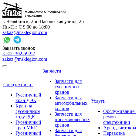
г. Челябинск, 2-я Шагольская улица, 25
Пн-Пт: С 9:00 до 18:00
zakaz@msklegion.com
Заказать звонок
8-800
302-59-92
zakaz@msklegion.com
Запчасти
Запчасти для
Спецтехника
гусеничных
кранов
Гусеничный
Запчасти для
кран ДЭК
Услуги
автомобильных
Кран на
кранов
гусеничном
Обслуживание 
Запчасти для
ходу РДК
ремонт
пневмоколёсных
Гусеничный
спецтехники
кранов
кран МКГ
Аренда автокр
Запчасти для
Гусеничный
Перевозка
башенных