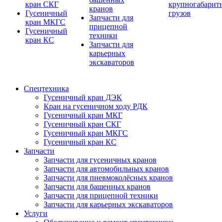
кран СКГ
крупногабарит
кранов
Гусеничный
грузов
Запчасти для
кран МКГС
прицепной
Гусеничный
техники
кран КС
Запчасти для
карьерных
экскаваторов
Спецтехника
Гусеничный кран ДЭК
Кран на гусеничном ходу РДК
Гусеничный кран МКГ
Гусеничный кран СКГ
Гусеничный кран МКГС
Гусеничный кран КС
Запчасти
Запчасти для гусеничных кранов
Запчасти для автомобильных кранов
Запчасти для пневмоколёсных кранов
Запчасти для башенных кранов
Запчасти для прицепной техники
Запчасти для карьерных экскаваторов
Услуги