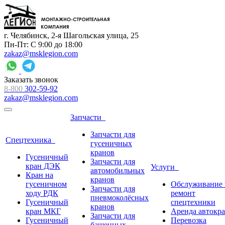
г. Челябинск, 2-я Шагольская улица, 25
Пн-Пт: С 9:00 до 18:00
zakaz@msklegion.com
Заказать звонок
8-800
302-59-92
zakaz@msklegion.com
Запчасти
Запчасти для
Спецтехника
гусеничных
кранов
Гусеничный
Запчасти для
кран ДЭК
Услуги
автомобильных
Кран на
кранов
гусеничном
Обслуживание 
Запчасти для
ходу РДК
ремонт
пневмоколёсных
Гусеничный
спецтехники
кранов
кран МКГ
Аренда автокр
Запчасти для
Гусеничный
Перевозка
башенных