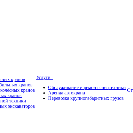
Услуги
ичных кранов
обильных кранов
Обслуживание и ремонт спецтехники
околёсных кранов
От
Аренда автокрана
ных кранов
Перевозка крупногабаритных грузов
пной техники
ных экскаваторов