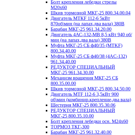
Болт крепления лебедки стрелы
М20х60
Шкив тормозной МКГ-25 800.34.00.04
Двигатель MTКF 112-6 5кВт
870об\мин (на лапах,два вала) 380В
Барабан МКГ-25 961.34.20.00
Двигатель 4АС-132-МВ 8,5 кВт 940 об/
мин (на лапах,два вала) 380В
Муфта МКГ-25 СБ ф40/35 (MTKF)
800.34.40.00
Муфта МКГ-25 СБ ф40/38 (4AC-132)
961.34.40.00
РЕДУКТОР СПЕЦИАЛЬНЫЙ
МКГ-25 961.34.30.00
Механизм вращения МКГ-25 СБ
800.35.00.00
Шкив тормозной МКГ-25 800.34.50.00
Двигатель MTF 112-6 3,5кВт 900
об\мин (комбинир.крепление,два вала)
Шестерня МКГ-25 800.35.30.06
РЕДУКТОР СПЕЦИАЛЬНЫЙ
МКГ-25 800.35.10.00
Болт крепления лебедки осн. М24х60
ТОРМОЗ ТКГ-300
Барабан МКГ-25 961.32.40.00