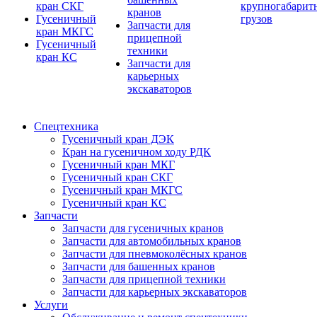
кран СКГ
крупногабарит
кранов
Гусеничный
грузов
Запчасти для
кран МКГС
прицепной
Гусеничный
техники
кран КС
Запчасти для
карьерных
экскаваторов
Спецтехника
Гусеничный кран ДЭК
Кран на гусеничном ходу РДК
Гусеничный кран МКГ
Гусеничный кран СКГ
Гусеничный кран МКГС
Гусеничный кран КС
Запчасти
Запчасти для гусеничных кранов
Запчасти для автомобильных кранов
Запчасти для пневмоколёсных кранов
Запчасти для башенных кранов
Запчасти для прицепной техники
Запчасти для карьерных экскаваторов
Услуги