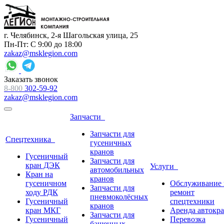
г. Челябинск, 2-я Шагольская улица, 25
Пн-Пт: С 9:00 до 18:00
zakaz@msklegion.com
Заказать звонок
8-800
302-59-92
zakaz@msklegion.com
Запчасти
Запчасти для
Спецтехника
гусеничных
кранов
Гусеничный
Запчасти для
кран ДЭК
Услуги
автомобильных
Кран на
кранов
гусеничном
Обслуживание 
Запчасти для
ходу РДК
ремонт
пневмоколёсных
Гусеничный
спецтехники
кранов
кран МКГ
Аренда автокр
Запчасти для
Гусеничный
Перевозка
башенных