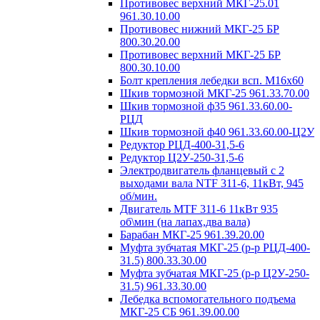
Противовес верхний МКГ-25.01
961.30.10.00
Противовес нижний МКГ-25 БР
800.30.20.00
Противовес верхний МКГ-25 БР
800.30.10.00
Болт крепления лебедки всп. М16х60
Шкив тормозной МКГ-25 961.33.70.00
Шкив тормозной ф35 961.33.60.00-
РЦД
Шкив тормозной ф40 961.33.60.00-Ц2У
Редуктор РЦД-400-31,5-6
Редуктор Ц2У-250-31,5-6
Электродвигатель фланцевый с 2
выходами вала NTF 311-6, 11кВт, 945
об/мин.
Двигатель MTF 311-6 11кВт 935
об\мин (на лапах,два вала)
Барабан МКГ-25 961.39.20.00
Муфта зубчатая МКГ-25 (р-р РЦД-400-
31.5) 800.33.30.00
Муфта зубчатая МКГ-25 (р-р Ц2У-250-
31.5) 961.33.30.00
Лебедка вспомогательного подъема
МКГ-25 СБ 961.39.00.00