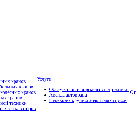
Услуги
ичных кранов
обильных кранов
Обслуживание и ремонт спецтехники
околёсных кранов
От
Аренда автокрана
ных кранов
Перевозка крупногабаритных грузов
пной техники
ных экскаваторов