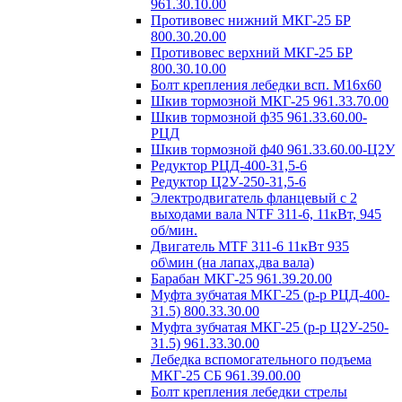
961.30.10.00
Противовес нижний МКГ-25 БР
800.30.20.00
Противовес верхний МКГ-25 БР
800.30.10.00
Болт крепления лебедки всп. М16х60
Шкив тормозной МКГ-25 961.33.70.00
Шкив тормозной ф35 961.33.60.00-
РЦД
Шкив тормозной ф40 961.33.60.00-Ц2У
Редуктор РЦД-400-31,5-6
Редуктор Ц2У-250-31,5-6
Электродвигатель фланцевый с 2
выходами вала NTF 311-6, 11кВт, 945
об/мин.
Двигатель MTF 311-6 11кВт 935
об\мин (на лапах,два вала)
Барабан МКГ-25 961.39.20.00
Муфта зубчатая МКГ-25 (р-р РЦД-400-
31.5) 800.33.30.00
Муфта зубчатая МКГ-25 (р-р Ц2У-250-
31.5) 961.33.30.00
Лебедка вспомогательного подъема
МКГ-25 СБ 961.39.00.00
Болт крепления лебедки стрелы