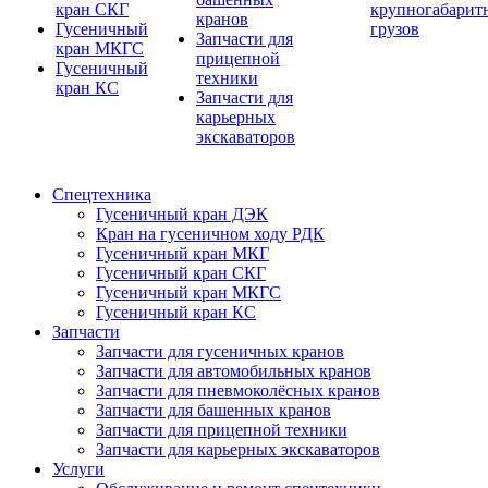
кран СКГ
крупногабарит
кранов
Гусеничный
грузов
Запчасти для
кран МКГС
прицепной
Гусеничный
техники
кран КС
Запчасти для
карьерных
экскаваторов
Спецтехника
Гусеничный кран ДЭК
Кран на гусеничном ходу РДК
Гусеничный кран МКГ
Гусеничный кран СКГ
Гусеничный кран МКГС
Гусеничный кран КС
Запчасти
Запчасти для гусеничных кранов
Запчасти для автомобильных кранов
Запчасти для пневмоколёсных кранов
Запчасти для башенных кранов
Запчасти для прицепной техники
Запчасти для карьерных экскаваторов
Услуги