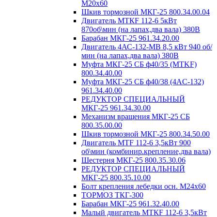
М20х60
Шкив тормозной МКГ-25 800.34.00.04
Двигатель MTКF 112-6 5кВт
870об\мин (на лапах,два вала) 380В
Барабан МКГ-25 961.34.20.00
Двигатель 4АС-132-МВ 8,5 кВт 940 об/
мин (на лапах,два вала) 380В
Муфта МКГ-25 СБ ф40/35 (MTKF)
800.34.40.00
Муфта МКГ-25 СБ ф40/38 (4AC-132)
961.34.40.00
РЕДУКТОР СПЕЦИАЛЬНЫЙ
МКГ-25 961.34.30.00
Механизм вращения МКГ-25 СБ
800.35.00.00
Шкив тормозной МКГ-25 800.34.50.00
Двигатель MTF 112-6 3,5кВт 900
об\мин (комбинир.крепление,два вала)
Шестерня МКГ-25 800.35.30.06
РЕДУКТОР СПЕЦИАЛЬНЫЙ
МКГ-25 800.35.10.00
Болт крепления лебедки осн. М24х60
ТОРМОЗ ТКГ-300
Барабан МКГ-25 961.32.40.00
Малый двигатель MTКF 112-6 3,5кВт