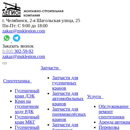
г. Челябинск, 2-я Шагольская улица, 25
Пн-Пт: С 9:00 до 18:00
zakaz@msklegion.com
Заказать звонок
8-800
302-59-92
zakaz@msklegion.com
Запчасти
Запчасти для
Спецтехника
гусеничных
кранов
Гусеничный
Запчасти для
кран ДЭК
Услуги
автомобильных
Кран на
кранов
гусеничном
Обслуживание 
Запчасти для
ходу РДК
ремонт
пневмоколёсных
Гусеничный
спецтехники
кранов
кран МКГ
Аренда автокр
Запчасти для
Гусеничный
Перевозка
башенных