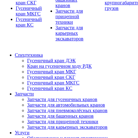
кран СКГ
крупногабарит
кранов
Гусеничный
грузов
Запчасти для
кран МКГС
прицепной
Гусеничный
техники
кран КС
Запчасти для
карьерных
экскаваторов
Спецтехника
Гусеничный кран ДЭК
Кран на гусеничном ходу РДК
Гусеничный кран МКГ
Гусеничный кран СКГ
Гусеничный кран МКГС
Гусеничный кран КС
Запчасти
Запчасти для гусеничных кранов
Запчасти для автомобильных кранов
Запчасти для пневмоколёсных кранов
Запчасти для башенных кранов
Запчасти для прицепной техники
Запчасти для карьерных экскаваторов
Услуги