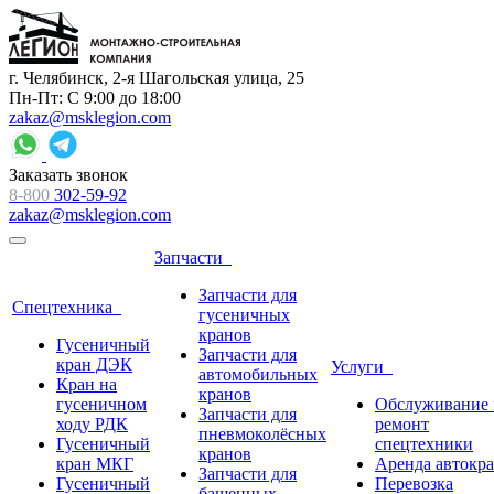
г. Челябинск, 2-я Шагольская улица, 25
Пн-Пт: С 9:00 до 18:00
zakaz@msklegion.com
Заказать звонок
8-800
302-59-92
zakaz@msklegion.com
Запчасти
Запчасти для
Спецтехника
гусеничных
кранов
Гусеничный
Запчасти для
кран ДЭК
Услуги
автомобильных
Кран на
кранов
гусеничном
Обслуживание 
Запчасти для
ходу РДК
ремонт
пневмоколёсных
Гусеничный
спецтехники
кранов
кран МКГ
Аренда автокр
Запчасти для
Гусеничный
Перевозка
башенных