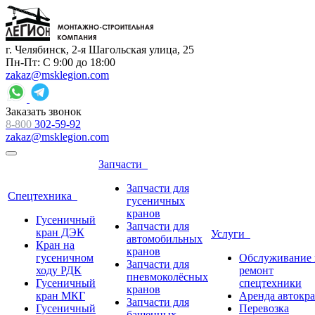
г. Челябинск, 2-я Шагольская улица, 25
Пн-Пт: С 9:00 до 18:00
zakaz@msklegion.com
Заказать звонок
8-800
302-59-92
zakaz@msklegion.com
Запчасти
Запчасти для
Спецтехника
гусеничных
кранов
Гусеничный
Запчасти для
кран ДЭК
Услуги
автомобильных
Кран на
кранов
гусеничном
Обслуживание 
Запчасти для
ходу РДК
ремонт
пневмоколёсных
Гусеничный
спецтехники
кранов
кран МКГ
Аренда автокр
Запчасти для
Гусеничный
Перевозка
башенных