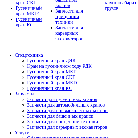
кран СКГ
крупногабарит
кранов
Гусеничный
грузов
Запчасти для
кран МКГС
прицепной
Гусеничный
техники
кран КС
Запчасти для
карьерных
экскаваторов
Спецтехника
Гусеничный кран ДЭК
Кран на гусеничном ходу РДК
Гусеничный кран МКГ
Гусеничный кран СКГ
Гусеничный кран МКГС
Гусеничный кран КС
Запчасти
Запчасти для гусеничных кранов
Запчасти для автомобильных кранов
Запчасти для пневмоколёсных кранов
Запчасти для башенных кранов
Запчасти для прицепной техники
Запчасти для карьерных экскаваторов
Услуги