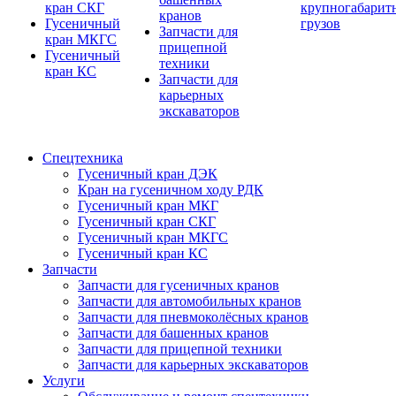
кран СКГ
крупногабарит
кранов
Гусеничный
грузов
Запчасти для
кран МКГС
прицепной
Гусеничный
техники
кран КС
Запчасти для
карьерных
экскаваторов
Спецтехника
Гусеничный кран ДЭК
Кран на гусеничном ходу РДК
Гусеничный кран МКГ
Гусеничный кран СКГ
Гусеничный кран МКГС
Гусеничный кран КС
Запчасти
Запчасти для гусеничных кранов
Запчасти для автомобильных кранов
Запчасти для пневмоколёсных кранов
Запчасти для башенных кранов
Запчасти для прицепной техники
Запчасти для карьерных экскаваторов
Услуги