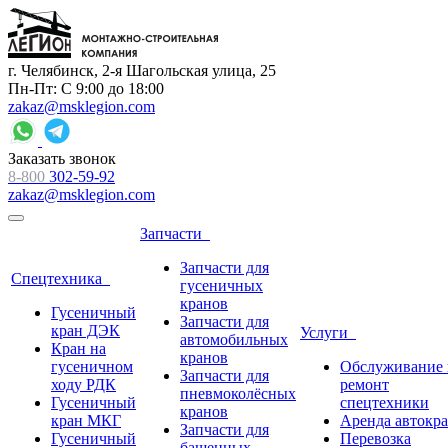
г. Челябинск, 2-я Шагольская улица, 25
Пн-Пт: С 9:00 до 18:00
zakaz@msklegion.com
Заказать звонок
8-800
302-59-92
zakaz@msklegion.com
Запчасти
Запчасти для
Спецтехника
гусеничных
кранов
Гусеничный
Запчасти для
кран ДЭК
Услуги
автомобильных
Кран на
кранов
гусеничном
Обслуживание 
Запчасти для
ходу РДК
ремонт
пневмоколёсных
Гусеничный
спецтехники
кранов
кран МКГ
Аренда автокр
Запчасти для
Гусеничный
Перевозка
башенных