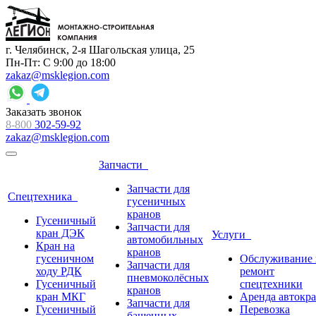
г. Челябинск, 2-я Шагольская улица, 25
Пн-Пт: С 9:00 до 18:00
zakaz@msklegion.com
Заказать звонок
8-800
302-59-92
zakaz@msklegion.com
Запчасти
Запчасти для
Спецтехника
гусеничных
кранов
Гусеничный
Запчасти для
кран ДЭК
Услуги
автомобильных
Кран на
кранов
гусеничном
Обслуживание 
Запчасти для
ходу РДК
ремонт
пневмоколёсных
Гусеничный
спецтехники
кранов
кран МКГ
Аренда автокр
Запчасти для
Гусеничный
Перевозка
башенных