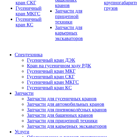
кран СКГ
крупногабарит
кранов
Гусеничный
грузов
Запчасти для
кран МКГС
прицепной
Гусеничный
техники
кран КС
Запчасти для
карьерных
экскаваторов
Спецтехника
Гусеничный кран ДЭК
Кран на гусеничном ходу РДК
Гусеничный кран МКГ
Гусеничный кран СКГ
Гусеничный кран МКГС
Гусеничный кран КС
Запчасти
Запчасти для гусеничных кранов
Запчасти для автомобильных кранов
Запчасти для пневмоколёсных кранов
Запчасти для башенных кранов
Запчасти для прицепной техники
Запчасти для карьерных экскаваторов
Услуги