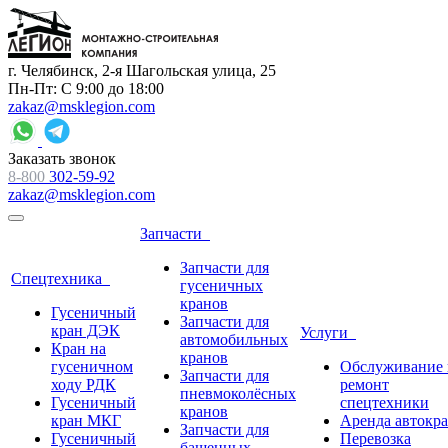
г. Челябинск, 2-я Шагольская улица, 25
Пн-Пт: С 9:00 до 18:00
zakaz@msklegion.com
Заказать звонок
8-800
302-59-92
zakaz@msklegion.com
Запчасти
Запчасти для
Спецтехника
гусеничных
кранов
Гусеничный
Запчасти для
кран ДЭК
Услуги
автомобильных
Кран на
кранов
гусеничном
Обслуживание 
Запчасти для
ходу РДК
ремонт
пневмоколёсных
Гусеничный
спецтехники
кранов
кран МКГ
Аренда автокр
Запчасти для
Гусеничный
Перевозка
башенных