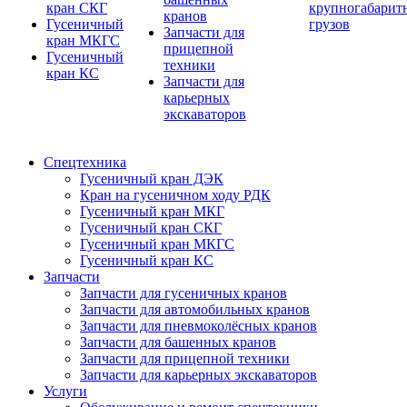
кран СКГ
крупногабарит
кранов
Гусеничный
грузов
Запчасти для
кран МКГС
прицепной
Гусеничный
техники
кран КС
Запчасти для
карьерных
экскаваторов
Спецтехника
Гусеничный кран ДЭК
Кран на гусеничном ходу РДК
Гусеничный кран МКГ
Гусеничный кран СКГ
Гусеничный кран МКГС
Гусеничный кран КС
Запчасти
Запчасти для гусеничных кранов
Запчасти для автомобильных кранов
Запчасти для пневмоколёсных кранов
Запчасти для башенных кранов
Запчасти для прицепной техники
Запчасти для карьерных экскаваторов
Услуги