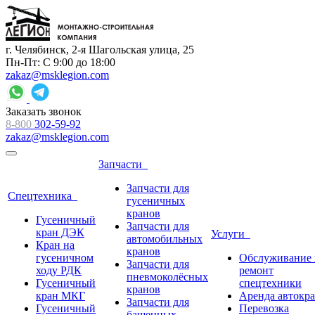
г. Челябинск, 2-я Шагольская улица, 25
Пн-Пт: С 9:00 до 18:00
zakaz@msklegion.com
Заказать звонок
8-800
302-59-92
zakaz@msklegion.com
Запчасти
Запчасти для
Спецтехника
гусеничных
кранов
Гусеничный
Запчасти для
кран ДЭК
Услуги
автомобильных
Кран на
кранов
гусеничном
Обслуживание 
Запчасти для
ходу РДК
ремонт
пневмоколёсных
Гусеничный
спецтехники
кранов
кран МКГ
Аренда автокр
Запчасти для
Гусеничный
Перевозка
башенных