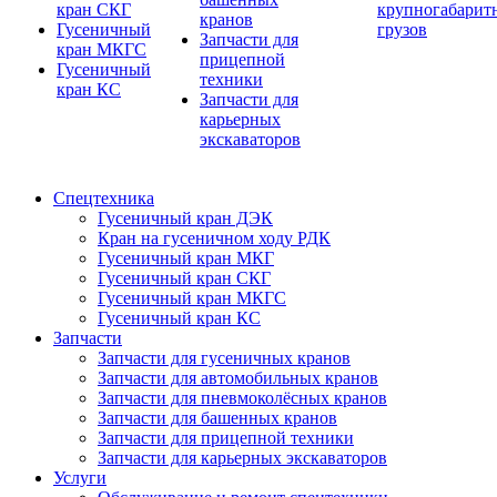
кран СКГ
крупногабарит
кранов
Гусеничный
грузов
Запчасти для
кран МКГС
прицепной
Гусеничный
техники
кран КС
Запчасти для
карьерных
экскаваторов
Спецтехника
Гусеничный кран ДЭК
Кран на гусеничном ходу РДК
Гусеничный кран МКГ
Гусеничный кран СКГ
Гусеничный кран МКГС
Гусеничный кран КС
Запчасти
Запчасти для гусеничных кранов
Запчасти для автомобильных кранов
Запчасти для пневмоколёсных кранов
Запчасти для башенных кранов
Запчасти для прицепной техники
Запчасти для карьерных экскаваторов
Услуги