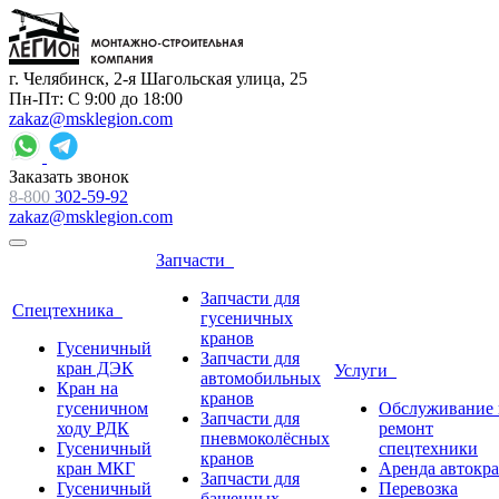
г. Челябинск, 2-я Шагольская улица, 25
Пн-Пт: С 9:00 до 18:00
zakaz@msklegion.com
Заказать звонок
8-800
302-59-92
zakaz@msklegion.com
Запчасти
Запчасти для
Спецтехника
гусеничных
кранов
Гусеничный
Запчасти для
кран ДЭК
Услуги
автомобильных
Кран на
кранов
гусеничном
Обслуживание 
Запчасти для
ходу РДК
ремонт
пневмоколёсных
Гусеничный
спецтехники
кранов
кран МКГ
Аренда автокр
Запчасти для
Гусеничный
Перевозка
башенных