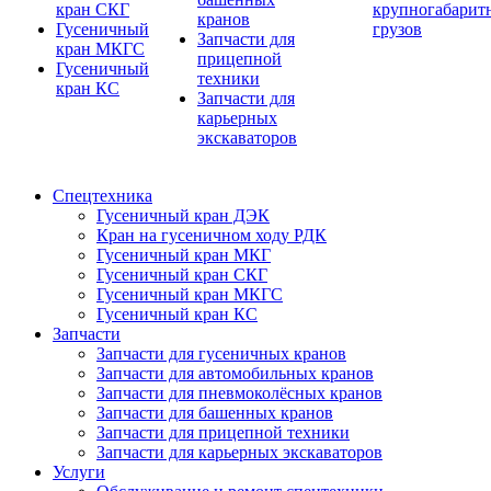
кран СКГ
крупногабарит
кранов
Гусеничный
грузов
Запчасти для
кран МКГС
прицепной
Гусеничный
техники
кран КС
Запчасти для
карьерных
экскаваторов
Спецтехника
Гусеничный кран ДЭК
Кран на гусеничном ходу РДК
Гусеничный кран МКГ
Гусеничный кран СКГ
Гусеничный кран МКГС
Гусеничный кран КС
Запчасти
Запчасти для гусеничных кранов
Запчасти для автомобильных кранов
Запчасти для пневмоколёсных кранов
Запчасти для башенных кранов
Запчасти для прицепной техники
Запчасти для карьерных экскаваторов
Услуги