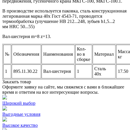
передвижения, гусеничного крана МКГС-100, МКГС-100.1.
В производстве используется паковка, сталь конструкционная
легированная марка 40х Гост 4543-71, проводится
термообработка (улучшение HB 212...248, зубьев h1,5...2
мм HRC 50...55)
Вал-шестерня m=8 z=13.
Кол-
Масса
№
Обозначения
Наименования
во в
Материал
кг
сборке
Сталь
1
895.11.30.22
Вал-шестерня
1
17.50
40х
Заказать товар
Оформите заявку на сайте, мы свяжемся с вами в ближайшее
время и ответим на все интересующие вопросы.
Широкий выбор
Выгодные условия
Высокое качество